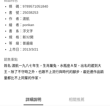
商品特色
相關說明
條 碼：9789571051840
【關於「AFTEE先享後付」】
ATM付款
AFTEE先享後付是「在收到商品之後才付款」的支付方式。 讓您購物簡單
書 號：25038253
便利好安心！
作 者：渡航
１．簡單：不需註冊會員、不需綁卡、不需儲值。
運送方式
繪 者：ponkan
２．便利：只要手機號碼，簡訊認證，即可結帳。
３．安心：先確認商品／服務後，再付款。
書 系：浮文字
全家取貨付款
規 格：新32開
每筆NT$80，滿NT$500(含以上)免運費
【「AFTEE先享後付」結帳流程】
１．於結帳方式選擇「AFTEE先享後付」後，將跳轉至「AFTEE先享後付」
等 級：普遍級
付款後全家取貨
結帳頁面，進行簡訊認證並確認金額後，即可完成結帳。
上市日：2013/3/21
２．訂單成立數日內，您將收到繳費通知簡訊。
每筆NT$80，滿NT$500(含以上)免運費
３．收到繳費通知簡訊後14天內，點擊此簡訊中的連結，可透過四大超商／
銷售重點
ATM／網路銀行／等多元方式進行付款，方視為交易完成。
萊爾富取貨付款
※ 請注意：結帳手續完成當下不需立刻繳費，但若您需要取消訂單，請聯絡
姓名:渡航一九八七年生，生肖屬兔，水瓶座Ａ型，出名的遲到大
每筆NT$80，滿NT$500(含以上)免運費
購買商品的店家。未經商家同意取消之訂單仍視為有效，需透過AFTEE先享
王。除了不守時之外，也跟不上流行與時代的腳步，最近連作品銷
後付繳納相關費用。
量都比不上同輩的作家。
付款後萊爾富取貨
※ 交易是否成功請以「AFTEE先享後付 」之結帳頁面顯示為準，若有關於
是否繳費成功／繳費後需取消欲退款等相關疑問，請聯繫「AFTEE先享後付
每筆NT$80，滿NT$500(含以上)免運費
客戶支援中心」
https://netprotections.freshdesk.com/support/home
7-11取貨付款
【注意事項】
詳細說明
相關推薦
１．透過由恩沛科技股份有限公司提供之「AFTEE先享後付」服務完成之交
每筆NT$80，滿NT$500(含以上)免運費
易，需依本服務之必要範圍內提供個人資料，並將交易相關給付款項請求債
權轉讓予恩沛科技股份有限公司。