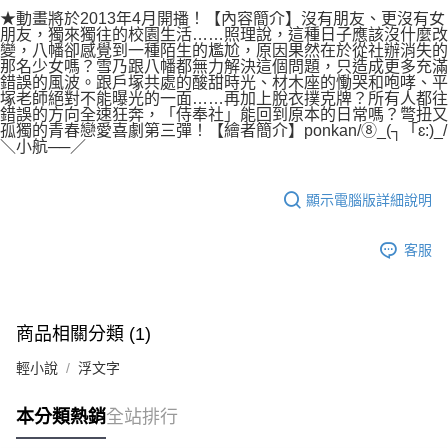
付款後7-11取貨
２．關於個人資料處理事宜，請瀏覽以下網址：
★動畫將於2013年4月開播！【內容簡介】沒有朋友、更沒有女
每筆NT$80，滿NT$500(含以上)免運費
朋友，獨來獨往的校園生活……照理說，這種日子應該沒什麼改
https://aftee.tw/terms/#terms3
變，八幡卻感覺到一種陌生的尷尬，原因果然在於從社辦消失的
３．未成年的使用者請事先徵得法定代理人或監護人之同意方可使用
宅配
那名少女嗎？雪乃跟八幡都無力解決這個問題，只造成更多充滿
「AFTEE先享後付」，若未經同意申辦者引起之損失，本公司不負相關責
錯誤的風波。跟戶塚共處的酸甜時光、材木座的慟哭和咆哮、平
任。
每筆NT$100，滿NT$800(含以上)免運費
塚老師絕對不能曝光的一面……再加上脫衣撲克牌？所有人都往
４．使用「AFTEE先享後付」時，將依據個別帳號之用戶狀況，依本公司即
錯誤的方向全速狂奔，「侍奉社」能回到原本的日常嗎？彆扭又
時審查核予不同之上限額度；若仍有額度不足之情形，本公司將視審查結果
國家/地區配送
查看運費
孤獨的青春戀愛喜劇第三彈！【繪者簡介】ponkan/⑧_(┐「ɛ:)_/
請求用戶進行身份認證。
＼小航──／
５．嚴禁一人註冊多個帳號或使用他人資訊註冊。若發現惡意使用之情形，
恩沛科技股份有限公司將有權停止該用戶之使用額度並採取法律行動。
顯示電腦版詳細說明
客服
商品相關分類 (1)
輕小說
浮文字
本分類熱銷
全站排行