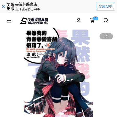
尖端網路書店
開啟APP
立刻使用官方APP
0
1
/
1