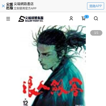
尖端網路書店
開啟APP
立刻使用官方APP
0
1
/
1