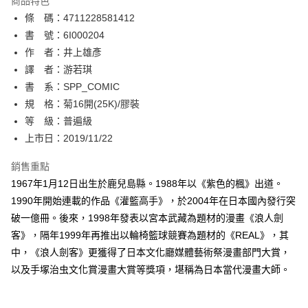
商品特色
相關說明
條 碼：4711228581412
【關於「AFTEE先享後付」】
ATM付款
AFTEE先享後付是「在收到商品之後才付款」的支付方式。 讓您購物簡單
書 號：6I000204
便利好安心！
作 者：井上雄彥
１．簡單：不需註冊會員、不需綁卡、不需儲值。
運送方式
譯 者：游若琪
２．便利：只要手機號碼，簡訊認證，即可結帳。
３．安心：先確認商品／服務後，再付款。
書 系：SPP_COMIC
全家取貨付款
規 格：菊16開(25K)/膠裝
每筆NT$80，滿NT$500(含以上)免運費
【「AFTEE先享後付」結帳流程】
１．於結帳方式選擇「AFTEE先享後付」後，將跳轉至「AFTEE先享後付」
等 級：普遍級
付款後全家取貨
結帳頁面，進行簡訊認證並確認金額後，即可完成結帳。
上市日：2019/11/22
２．訂單成立數日內，您將收到繳費通知簡訊。
每筆NT$80，滿NT$500(含以上)免運費
３．收到繳費通知簡訊後14天內，點擊此簡訊中的連結，可透過四大超商／
銷售重點
ATM／網路銀行／等多元方式進行付款，方視為交易完成。
萊爾富取貨付款
※ 請注意：結帳手續完成當下不需立刻繳費，但若您需要取消訂單，請聯絡
1967年1月12日出生於鹿兒島縣。1988年以《紫色的楓》出道。
每筆NT$80，滿NT$500(含以上)免運費
購買商品的店家。未經商家同意取消之訂單仍視為有效，需透過AFTEE先享
1990年開始連載的作品《灌籃高手》，於2004年在日本國內發行突
後付繳納相關費用。
破一億冊。後來，1998年發表以宮本武藏為題材的漫畫《浪人劍
付款後萊爾富取貨
※ 交易是否成功請以「AFTEE先享後付 」之結帳頁面顯示為準，若有關於
是否繳費成功／繳費後需取消欲退款等相關疑問，請聯繫「AFTEE先享後付
客》，隔年1999年再推出以輪椅籃球競賽為題材的《REAL》，其
每筆NT$80，滿NT$500(含以上)免運費
客戶支援中心」
https://netprotections.freshdesk.com/support/home
中，《浪人劍客》更獲得了日本文化廳媒體藝術祭漫畫部門大賞，
7-11取貨付款
以及手塚治虫文化賞漫畫大賞等獎項，堪稱為日本當代漫畫大師。
【注意事項】
１．透過由恩沛科技股份有限公司提供之「AFTEE先享後付」服務完成之交
每筆NT$80，滿NT$500(含以上)免運費
易，需依本服務之必要範圍內提供個人資料，並將交易相關給付款項請求債
權轉讓予恩沛科技股份有限公司。