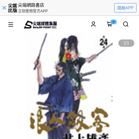
尖端網路書店
開啟APP
立刻使用官方APP
0
1
/
1