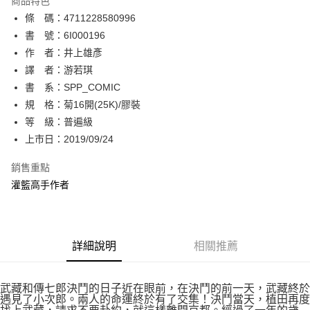
商品特色
相關說明
條 碼：4711228580996
【關於「AFTEE先享後付」】
ATM付款
AFTEE先享後付是「在收到商品之後才付款」的支付方式。 讓您購物簡單
書 號：6I000196
便利好安心！
作 者：井上雄彥
１．簡單：不需註冊會員、不需綁卡、不需儲值。
運送方式
譯 者：游若琪
２．便利：只要手機號碼，簡訊認證，即可結帳。
３．安心：先確認商品／服務後，再付款。
書 系：SPP_COMIC
全家取貨付款
規 格：菊16開(25K)/膠裝
每筆NT$80，滿NT$500(含以上)免運費
【「AFTEE先享後付」結帳流程】
１．於結帳方式選擇「AFTEE先享後付」後，將跳轉至「AFTEE先享後付」
等 級：普遍級
付款後全家取貨
結帳頁面，進行簡訊認證並確認金額後，即可完成結帳。
上市日：2019/09/24
２．訂單成立數日內，您將收到繳費通知簡訊。
每筆NT$80，滿NT$500(含以上)免運費
３．收到繳費通知簡訊後14天內，點擊此簡訊中的連結，可透過四大超商／
銷售重點
ATM／網路銀行／等多元方式進行付款，方視為交易完成。
萊爾富取貨付款
※ 請注意：結帳手續完成當下不需立刻繳費，但若您需要取消訂單，請聯絡
灌籃高手作者
每筆NT$80，滿NT$500(含以上)免運費
購買商品的店家。未經商家同意取消之訂單仍視為有效，需透過AFTEE先享
後付繳納相關費用。
付款後萊爾富取貨
※ 交易是否成功請以「AFTEE先享後付 」之結帳頁面顯示為準，若有關於
是否繳費成功／繳費後需取消欲退款等相關疑問，請聯繫「AFTEE先享後付
每筆NT$80，滿NT$500(含以上)免運費
詳細說明
相關推薦
客戶支援中心」
https://netprotections.freshdesk.com/support/home
7-11取貨付款
【注意事項】
１．透過由恩沛科技股份有限公司提供之「AFTEE先享後付」服務完成之交
每筆NT$80，滿NT$500(含以上)免運費
武藏和傳七郎決鬥的日子近在眼前，在決鬥的前一天，武藏終於
易，需依本服務之必要範圍內提供個人資料，並將交易相關給付款項請求債
遇見了小次郎。兩人的命運終於有了交集！決鬥當天，植田再度
權轉讓予恩沛科技股份有限公司。