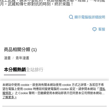
找上武藏，請求不要赴約，就這樣離開京都。經過了一年的歲
付款後7-11取貨
月，武藏和傳七郎對抗的時刻，終於來臨！
２．關於個人資料處理事宜，請瀏覽以下網址：
每筆NT$80，滿NT$500(含以上)免運費
https://aftee.tw/terms/#terms3
３．未成年的使用者請事先徵得法定代理人或監護人之同意方可使用
宅配
顯示電腦版詳細說明
「AFTEE先享後付」，若未經同意申辦者引起之損失，本公司不負相關責
任。
每筆NT$100，滿NT$800(含以上)免運費
４．使用「AFTEE先享後付」時，將依據個別帳號之用戶狀況，依本公司即
客服
時審查核予不同之上限額度；若仍有額度不足之情形，本公司將視審查結果
國家/地區配送
查看運費
請求用戶進行身份認證。
５．嚴禁一人註冊多個帳號或使用他人資訊註冊。若發現惡意使用之情形，
恩沛科技股份有限公司將有權停止該用戶之使用額度並採取法律行動。
商品相關分類 (1)
漫畫
青年漫畫
本分類熱銷
全站排行
本網站中使用 cookie，欲查詢有關本網站使用 cookie 方式之詳情，及若您不希
熱門標籤
望在電腦上使用 cookie 時應如何變更電腦的 cookie 設定，請參閱本網站「
隱私
權條款
」之 Cookie 聲明。您繼續使用本網站即表示您同意本公司得按本網站使
用條款之 Cookie 聲明使用 cookie。
了解更多 >