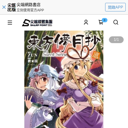
尖端網路書店
開啟APP
立刻使用官方APP
0
1
/
1