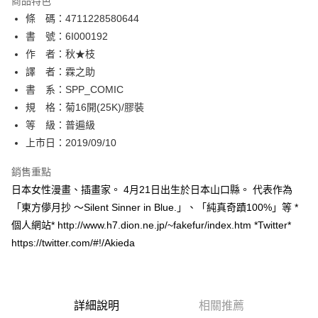
商品特色
相關說明
條 碼：4711228580644
【關於「AFTEE先享後付」】
ATM付款
AFTEE先享後付是「在收到商品之後才付款」的支付方式。 讓您購物簡單
書 號：6I000192
便利好安心！
作 者：秋★枝
１．簡單：不需註冊會員、不需綁卡、不需儲值。
運送方式
譯 者：霖之助
２．便利：只要手機號碼，簡訊認證，即可結帳。
３．安心：先確認商品／服務後，再付款。
書 系：SPP_COMIC
全家取貨付款
規 格：菊16開(25K)/膠裝
每筆NT$80，滿NT$500(含以上)免運費
【「AFTEE先享後付」結帳流程】
１．於結帳方式選擇「AFTEE先享後付」後，將跳轉至「AFTEE先享後付」
等 級：普遍級
付款後全家取貨
結帳頁面，進行簡訊認證並確認金額後，即可完成結帳。
上市日：2019/09/10
２．訂單成立數日內，您將收到繳費通知簡訊。
每筆NT$80，滿NT$500(含以上)免運費
３．收到繳費通知簡訊後14天內，點擊此簡訊中的連結，可透過四大超商／
銷售重點
ATM／網路銀行／等多元方式進行付款，方視為交易完成。
萊爾富取貨付款
※ 請注意：結帳手續完成當下不需立刻繳費，但若您需要取消訂單，請聯絡
日本女性漫畫、插畫家。 4月21日出生於日本山口縣。 代表作為
每筆NT$80，滿NT$500(含以上)免運費
購買商品的店家。未經商家同意取消之訂單仍視為有效，需透過AFTEE先享
「東方儚月抄 〜Silent Sinner in Blue.」、「純真奇蹟100%」等 *
後付繳納相關費用。
個人網站* http://www.h7.dion.ne.jp/~fakefur/index.htm *Twitter*
付款後萊爾富取貨
※ 交易是否成功請以「AFTEE先享後付 」之結帳頁面顯示為準，若有關於
是否繳費成功／繳費後需取消欲退款等相關疑問，請聯繫「AFTEE先享後付
https://twitter.com/#!/Akieda
每筆NT$80，滿NT$500(含以上)免運費
客戶支援中心」
https://netprotections.freshdesk.com/support/home
7-11取貨付款
【注意事項】
１．透過由恩沛科技股份有限公司提供之「AFTEE先享後付」服務完成之交
每筆NT$80，滿NT$500(含以上)免運費
易，需依本服務之必要範圍內提供個人資料，並將交易相關給付款項請求債
詳細說明
相關推薦
權轉讓予恩沛科技股份有限公司。