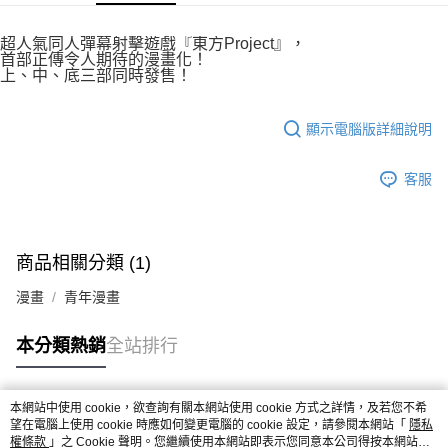
付款後7-11取貨
２．關於個人資料處理事宜，請瀏覽以下網址：
每筆NT$80，滿NT$500(含以上)免運費
https://aftee.tw/terms/#terms3
超人氣同人彈幕射擊遊戲『東方Project』，
３．未成年的使用者請事先徵得法定代理人或監護人之同意方可使用
首部正傳令人期待的漫畫化！
宅配
「AFTEE先享後付」，若未經同意申辦者引起之損失，本公司不負相關責
上、中、底三部同時發售！
任。
每筆NT$100，滿NT$800(含以上)免運費
４．使用「AFTEE先享後付」時，將依據個別帳號之用戶狀況，依本公司即
時審查核予不同之上限額度；若仍有額度不足之情形，本公司將視審查結果
國家/地區配送
查看運費
顯示電腦版詳細說明
請求用戶進行身份認證。
５．嚴禁一人註冊多個帳號或使用他人資訊註冊。若發現惡意使用之情形，
恩沛科技股份有限公司將有權停止該用戶之使用額度並採取法律行動。
客服
商品相關分類 (1)
漫畫
青年漫畫
本分類熱銷
全站排行
本網站中使用 cookie，欲查詢有關本網站使用 cookie 方式之詳情，及若您不希
熱門標籤
望在電腦上使用 cookie 時應如何變更電腦的 cookie 設定，請參閱本網站「
隱私
權條款
」之 Cookie 聲明。您繼續使用本網站即表示您同意本公司得按本網站使