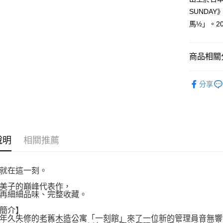
３．收到繳
每筆NT$8
SUNDA
／ATM／
※ 請注意
馬½」。2
萊爾富取
絡購買商品
先享後付
每筆NT$8
※ 交易是
商品相關分
是否繳費成
付款後萊
付客戶支
每筆NT$8
漫畫
經
【注意事
分享
7-11取貨
１．透過由
交易，需
每筆NT$8
求債權轉
２．關於
付款後7-1
https://aft
每筆NT$8
３．未成
說明
相關推薦
「AFTE
宅配
任。
４．使用「
每筆NT$1
就在這一刻。
即時審查
結果請求
國家/地區
美子的巔峰代表作，
５．嚴禁
再細細品味、完整收藏。
形，恩沛
動。
簡介】
年久失修的老舊木造公寓「一刻館」來了一位新的管理員音無響