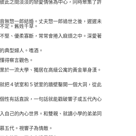
彼此之間淡淡的戀愛情愫為中心，同時聚集了許
音無惣一郎結婚。丈夫惣一郎過世之後，遲遲未
不定。舊姓千草。
不堅、優柔寡斷，常常會捲入麻煩之中。深愛著
的典型婦人。嗜酒。
懂得察言觀色。
業於一流大學、獨居在高級公寓的黃金單身漢。
就把４號室和５號室的牆壁鑿開一個大洞，從此
個性有話直說，一句話就能戳破響子或五代內心
入自己的內心世界。和雙親、就讀小學的弟弟同
慕五代。視響子為情敵。