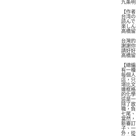
九条明
【作者
台湾の
読んで
楽しん
高橋留
台灣的
謝謝你
請好好
高橋留
【總編
有一種
每個人
店，只
堪比文
連框格
的化學
這是一
除了故
職，負
七尾、
當然，
新審訂
子、一
外，從