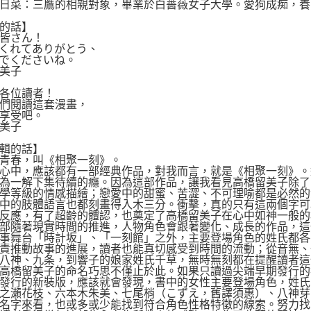
日菜：三鷹的相親對象，畢業於白薔薇女子大學。愛狗成痴，養
的話】
皆さん！
くれてありがとう、
でくださいね。
美子
各位讀者！
們閱讀這套漫畫，
享受吧。
美子
輯的話】
青春，叫《相聚一刻》。
心中，應該都有一部經典作品，對我而言，就是《相聚一刻》。
為一解下集待續的癮。因為這部作品，讓我看見高橋留美子除了
學等級的情感描繪；戀愛中的甜蜜、苦澀、不可理喻都是必然的
中的肢體語言也都刻畫得入木三分。衝擊，真的只有這兩個字可
反應，有了超齡的體認，也奠定了高橋留美子在心中如神一般的
部隨著現實時間的推進，人物角色會跟著變化、成長的作品，這
事舞台「時計坂」、「一刻館」之外，主要登場角色的姓氏都各
責推動故事的進展，讀者也能真切感受到時間的流動；從音無、
八神、九条，到響子的娘家姓氏千草，無時無刻都在提醒讀者這
高橋留美子的命名巧思不僅止於此。如果只讀過尖端早期發行的初
發行的新裝版，應該就會發現，書中的女性主要登場角色，姓氏
之瀨花枝、六本木朱美、七尾梢（こずえ，舊譯須惠）、八神芽
名字來看，也或多或少能找到符合角色性格特徵的線索。努力找