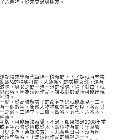
了六條狗。從未交過男朋友。
還記得求學時代每隔一段時間，下了課就直奔書
亂馬½的嘻笑打鬧、人魚系列的美麗哀愁，還有
滋味，男女之間一進一退的曖昧，除了對白，就
以形容。因為這部作品，讓我對於愛情可能出現
地位。
一點，從高橋留美子的命名巧思就能窺見一二。
有一個數字，象徵人物猶如鐘錶的刻度，各司其
一之瀨、二階堂、三鷹、四谷、五代、六本木、
件事。
版，可能無法察覺，不過，如果讀過2008年重
或名字都會從艸或從木，跟植物有關；千草響
（いぶき，舊譯吹雪）、九条明日菜，沒有例
出這些線索，正是這部作品的樂趣之一。