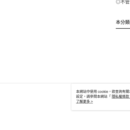
◎不管
本分類
本網站中使用 cookie，欲查詢有關
設定，請參閱本網站「
隱私權條款
使用 cookie。
了解更多 >