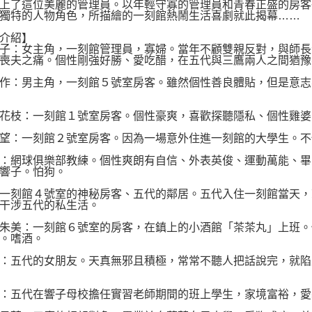
上了這位美麗的管理員。以年輕守寡的管理員和青春正盛的房客
獨特的人物角色，所描繪的一刻館熱鬧生活喜劇就此揭幕……
介紹】
子：女主角，一刻館管理員，寡婦。當年不顧雙親反對，與師長
喪夫之痛。個性剛強好勝、愛吃醋，在五代與三鷹兩人之間猶豫
作：男主角，一刻館５號室房客。雖然個性善良體貼，但是意志
花枝：一刻館１號室房客。個性豪爽，喜歡探聽隱私、個性雞婆
望：一刻館２號室房客。因為一場意外住進一刻館的大學生。不
：網球俱樂部教練。個性爽朗有自信、外表英俊、運動萬能、畢
響子。怕狗。
一刻館４號室的神秘房客、五代的鄰居。五代入住一刻館當天，
干涉五代的私生活。
朱美：一刻館６號室的房客，在鎮上的小酒館「茶茶丸」上班。
。嗜酒。
：五代的女朋友。天真無邪且積極，常常不聽人把話說完，就陷
：五代在響子母校擔任實習老師期間的班上學生，家境富裕，愛