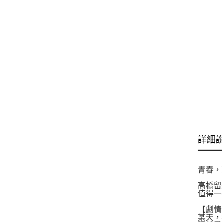
詳細
青春，
高橋留
值得一
【劇情
某天，