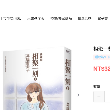
上市/最新出版
出書進度表
預購/獨家商品
優惠活動
電子書
相聚一刻
超取滿NT$
NT$3
數量