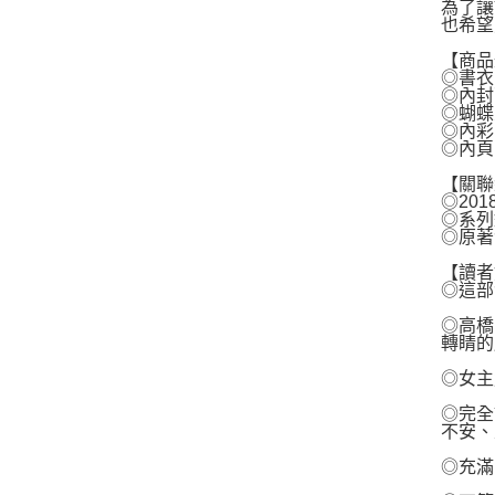
為了讓
也希望
【商品
◎書衣
◎內封
◎蝴蝶
◎內彩
◎內頁
【關聯
◎20
◎系列
◎原著
【讀者
◎這部
◎高橋
轉睛的
◎女主
◎完全
不安、
◎充滿