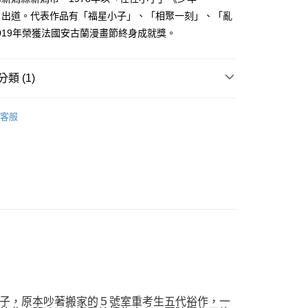
費通知簡訊後14天內，點擊此簡訊中的連結，可透過四大超商
0，滿NT$500(含以上)免運費
Y》出道。代表作品有「福星小子」、「相聚一刻」、「亂
網路銀行／等多元方式進行付款，方視為交易完成。
：結帳手續完成當下不需立刻繳費，但若您需要取消訂單，請聯
019年榮獲法國安古蘭漫畫節終身成就獎。
貨付款
的店家。未經商家同意取消之訂單仍視為有效，需透過AFTEE
繳納相關費用。
0，滿NT$500(含以上)免運費
否成功請以「AFTEE先享後付 」之結帳頁面顯示為準，若有關於
類 (1)
功／繳費後需取消欲退款等相關疑問，請聯繫「AFTEE先享後
爾富取貨
援中心」
https://netprotections.freshdesk.com/support/home
0，滿NT$500(含以上)免運費
典漫畫
項】
客服
付款
恩沛科技股份有限公司提供之「AFTEE先享後付」服務完成之
依本服務之必要範圍內提供個人資料，並將交易相關給付款項請
0，滿NT$500(含以上)免運費
讓予恩沛科技股份有限公司。
個人資料處理事宜，請瀏覽以下網址：
1取貨
ee.tw/terms/#terms3
0，滿NT$500(含以上)免運費
年的使用者請事先徵得法定代理人或監護人之同意方可使用
E先享後付」，若未經同意申辦者引起之損失，本公司不負相關責
AFTEE先享後付」時，將依據個別帳號之用戶狀況，依本公司
00，滿NT$800(含以上)免運費
核予不同之上限額度；若仍有額度不足之情形，本公司將視審查
用戶進行身份認證。
配送
查看運費
一人註冊多個帳號或使用他人資訊註冊。若發現惡意使用之情
科技股份有限公司將有權停止該用戶之使用額度並採取法律行
子，原本吵著搬家的５號室重考生五代裕作，一