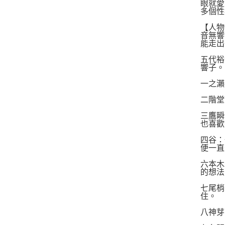
眼就愛
多個性
【人物
音無響
能走出
五代裕
響子。
一之瀨
二階堂
三鷹瞬
也喜歡
四谷：
便一直
六本木
的想法
七尾梢
住。
八神芽