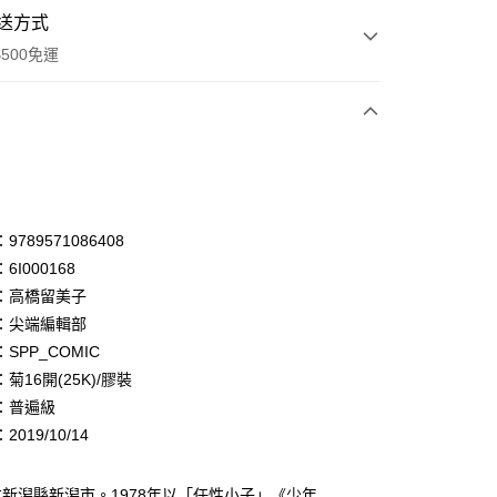
送方式
500免運
次付款
付款
享後付
789571086408
6I000168
FTEE先享後付」】
：高橋留美子
先享後付是「在收到商品之後才付款」的支付方式。 讓您購物簡單
心！
：尖端編輯部
：不需註冊會員、不需綁卡、不需儲值。
SPP_COMIC
：只要手機號碼，簡訊認證，即可結帳。
菊16開(25K)/膠裝
：先確認商品／服務後，再付款。
：普遍級
付款
EE先享後付」結帳流程】
019/10/14
0，滿NT$500(含以上)免運費
方式選擇「AFTEE先享後付」後，將跳轉至「AFTEE先享後
頁面，進行簡訊認證並確認金額後，即可完成結帳。
家取貨
成立數日內，您將收到繳費通知簡訊。
新潟縣新潟市。1978年以「任性小子」《少年