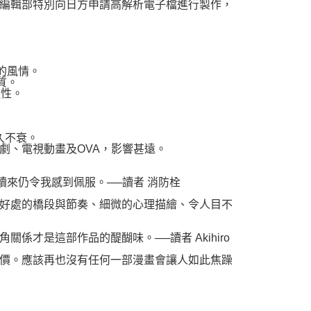
編輯部特別向日方申請高解析電子檔進行製作，
的風情。
質。
適性。
久不衰。
劇、電視動畫及OVA，影響甚遠。
讀來仍令我感到佩服。──讀者 消防栓
好處的橋段與節奏、細微的心理描繪、令人目不
才是這部作品的醍醐味。──讀者 Akihiro
價。應該再也沒有任何一部漫畫會讓人如此焦躁