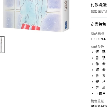
付款與運
超取滿NT$
付款方式
商品特色
信用卡一
商品編號
10050766
超商取貨
商品特色
AFTEE先
條 碼：9
相關說明
書 號：
【關於「A
作 者
ATM付款
AFTEE
便利好安
譯 者
１．簡單
書 系：
２．便利
運送方式
規 格：
３．安心
等 級
全家取貨
【「AFT
上市日：2
每筆NT$8
１．於結帳
付」結帳
銷售重點
付款後全
２．訂單
出生於日本