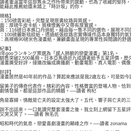
讀者重溫當年這部雋永之作所帶來的感動，也為了收藏的堅持，
能藉此推薦給還未踏上「時計坂」的你。
規格】
：150磅雲彩紙，完整呈現原書紋路與質感。
面：厚磅牛皮卡紙，質樸懷舊中又帶有厚實感。
頁：116磅日本進口丹迪紙，藉由每一集不同的選色，展現不同
：100磅麗斯毯紋紙，透過紙張紋路忠實傳達作品本身獨特的氣
：高規格90磅米色漫畫紙，兼顧畫面呈現的專業性與閱讀的舒
紀事】
18年gooランキング票選為「感人肺腑的戀愛漫畫」第1名。
銷售突破2,500萬冊，日本亞馬遜近九成讀者給予五星評價，歷
漫畫廣受好評，接連改編成廣播劇、動畫電影、真人電影、偶像
好評】
漫畫居然是40年前的作品？算起來應該是我2歲左右，可是如今
留美子的傳奇代表作。精彩的內容、性格豐富的登場人物、恰到
劇情發展，都是這部作品的精髓。──讀者 枸杞
角是寡婦、情敵是亡夫的設定太強大了。五代、響子與亡夫的三角關係
說不出話來。一口氣讀完整套漫畫之後，我立刻上網留下五星評
又哭又笑了。──讀者 無名氏
昭和時代的氣息，戀愛喜劇漫畫的顛峰之作。──讀者 zonama