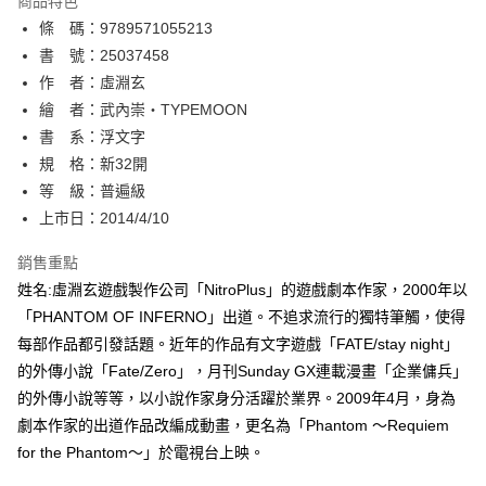
商品特色
相關說明
條 碼：9789571055213
【關於「AFTEE先享後付」】
ATM付款
AFTEE先享後付是「在收到商品之後才付款」的支付方式。 讓您購物簡單
書 號：25037458
便利好安心！
作 者：虛淵玄
１．簡單：不需註冊會員、不需綁卡、不需儲值。
運送方式
繪 者：武內崇‧TYPEMOON
２．便利：只要手機號碼，簡訊認證，即可結帳。
３．安心：先確認商品／服務後，再付款。
書 系：浮文字
全家取貨付款
規 格：新32開
每筆NT$80，滿NT$500(含以上)免運費
【「AFTEE先享後付」結帳流程】
１．於結帳方式選擇「AFTEE先享後付」後，將跳轉至「AFTEE先享後付」
等 級：普遍級
付款後全家取貨
結帳頁面，進行簡訊認證並確認金額後，即可完成結帳。
上市日：2014/4/10
２．訂單成立數日內，您將收到繳費通知簡訊。
每筆NT$80，滿NT$500(含以上)免運費
３．收到繳費通知簡訊後14天內，點擊此簡訊中的連結，可透過四大超商／
銷售重點
ATM／網路銀行／等多元方式進行付款，方視為交易完成。
萊爾富取貨付款
※ 請注意：結帳手續完成當下不需立刻繳費，但若您需要取消訂單，請聯絡
姓名:虛淵玄遊戲製作公司「NitroPlus」的遊戲劇本作家，2000年以
每筆NT$80，滿NT$500(含以上)免運費
購買商品的店家。未經商家同意取消之訂單仍視為有效，需透過AFTEE先享
「PHANTOM OF INFERNO」出道。不追求流行的獨特筆觸，使得
後付繳納相關費用。
每部作品都引發話題。近年的作品有文字遊戲「FATE/stay night」
付款後萊爾富取貨
※ 交易是否成功請以「AFTEE先享後付 」之結帳頁面顯示為準，若有關於
是否繳費成功／繳費後需取消欲退款等相關疑問，請聯繫「AFTEE先享後付
的外傳小說「Fate/Zero」，月刊Sunday GX連載漫畫「企業傭兵」
每筆NT$80，滿NT$500(含以上)免運費
客戶支援中心」
https://netprotections.freshdesk.com/support/home
的外傳小說等等，以小說作家身分活躍於業界。2009年4月，身為
7-11取貨付款
劇本作家的出道作品改編成動畫，更名為「Phantom ～Requiem
【注意事項】
１．透過由恩沛科技股份有限公司提供之「AFTEE先享後付」服務完成之交
每筆NT$80，滿NT$500(含以上)免運費
for the Phantom～」於電視台上映。
易，需依本服務之必要範圍內提供個人資料，並將交易相關給付款項請求債
權轉讓予恩沛科技股份有限公司。