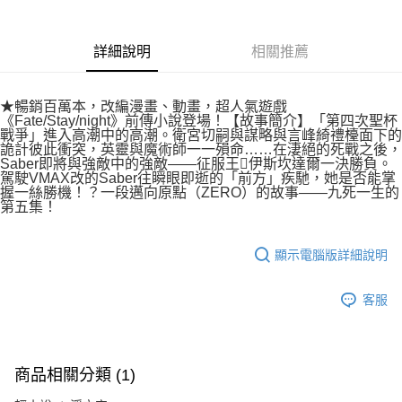
付款後7-11取貨
２．關於個人資料處理事宜，請瀏覽以下網址：
每筆NT$80，滿NT$500(含以上)免運費
https://aftee.tw/terms/#terms3
３．未成年的使用者請事先徵得法定代理人或監護人之同意方可使用
詳細說明
相關推薦
宅配
「AFTEE先享後付」，若未經同意申辦者引起之損失，本公司不負相關責
任。
每筆NT$100，滿NT$800(含以上)免運費
４．使用「AFTEE先享後付」時，將依據個別帳號之用戶狀況，依本公司即
★暢銷百萬本，改編漫畫、動畫，超人氣遊戲
時審查核予不同之上限額度；若仍有額度不足之情形，本公司將視審查結果
國家/地區配送
查看運費
《Fate/Stay/night》前傳小說登場！【故事簡介】「第四次聖杯
請求用戶進行身份認證。
戰爭」進入高潮中的高潮。衛宮切嗣與謀略與言峰綺禮檯面下的
５．嚴禁一人註冊多個帳號或使用他人資訊註冊。若發現惡意使用之情形，
詭計彼此衝突，英靈與魔術師一一殞命……在淒絕的死戰之後，
恩沛科技股份有限公司將有權停止該用戶之使用額度並採取法律行動。
Saber即將與強敵中的強敵――征服王伊斯坎達爾一決勝負。
駕駛VMAX改的Saber往瞬眼即逝的「前方」疾馳，她是否能掌
握一絲勝機！？一段邁向原點（ZERO）的故事――九死一生的
第五集！
顯示電腦版詳細說明
客服
商品相關分類 (1)