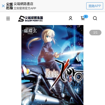
尖端網路書店
開啟APP
立刻使用官方APP
0
1
/
1