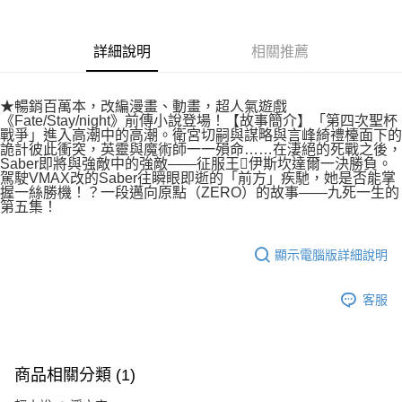
付款後7-11取貨
２．關於個人資料處理事宜，請瀏覽以下網址：
每筆NT$80，滿NT$500(含以上)免運費
https://aftee.tw/terms/#terms3
３．未成年的使用者請事先徵得法定代理人或監護人之同意方可使用
詳細說明
相關推薦
宅配
「AFTEE先享後付」，若未經同意申辦者引起之損失，本公司不負相關責
任。
每筆NT$100，滿NT$800(含以上)免運費
４．使用「AFTEE先享後付」時，將依據個別帳號之用戶狀況，依本公司即
★暢銷百萬本，改編漫畫、動畫，超人氣遊戲
時審查核予不同之上限額度；若仍有額度不足之情形，本公司將視審查結果
國家/地區配送
查看運費
《Fate/Stay/night》前傳小說登場！【故事簡介】「第四次聖杯
請求用戶進行身份認證。
戰爭」進入高潮中的高潮。衛宮切嗣與謀略與言峰綺禮檯面下的
５．嚴禁一人註冊多個帳號或使用他人資訊註冊。若發現惡意使用之情形，
詭計彼此衝突，英靈與魔術師一一殞命……在淒絕的死戰之後，
恩沛科技股份有限公司將有權停止該用戶之使用額度並採取法律行動。
Saber即將與強敵中的強敵――征服王伊斯坎達爾一決勝負。
駕駛VMAX改的Saber往瞬眼即逝的「前方」疾馳，她是否能掌
握一絲勝機！？一段邁向原點（ZERO）的故事――九死一生的
第五集！
顯示電腦版詳細說明
客服
商品相關分類 (1)