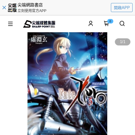
尖端網路書店
開啟APP
立刻使用官方APP
0
1
/
1