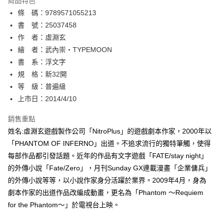
商品特色
相關說明
條 碼：9789571055213
【關於「AFTEE先享後付」】
ATM付款
AFTEE先享後付是「在收到商品之後才付款」的支付方式。 讓您購物簡單
書 號：25037458
便利好安心！
作 者：虛淵玄
１．簡單：不需註冊會員、不需綁卡、不需儲值。
運送方式
繪 者：武內崇‧TYPEMOON
２．便利：只要手機號碼，簡訊認證，即可結帳。
３．安心：先確認商品／服務後，再付款。
書 系：浮文字
全家取貨付款
規 格：新32開
每筆NT$80，滿NT$500(含以上)免運費
【「AFTEE先享後付」結帳流程】
１．於結帳方式選擇「AFTEE先享後付」後，將跳轉至「AFTEE先享後付」
等 級：普遍級
付款後全家取貨
結帳頁面，進行簡訊認證並確認金額後，即可完成結帳。
上市日：2014/4/10
２．訂單成立數日內，您將收到繳費通知簡訊。
每筆NT$80，滿NT$500(含以上)免運費
３．收到繳費通知簡訊後14天內，點擊此簡訊中的連結，可透過四大超商／
銷售重點
ATM／網路銀行／等多元方式進行付款，方視為交易完成。
萊爾富取貨付款
※ 請注意：結帳手續完成當下不需立刻繳費，但若您需要取消訂單，請聯絡
姓名:虛淵玄遊戲製作公司「NitroPlus」的遊戲劇本作家，2000年以
每筆NT$80，滿NT$500(含以上)免運費
購買商品的店家。未經商家同意取消之訂單仍視為有效，需透過AFTEE先享
「PHANTOM OF INFERNO」出道。不追求流行的獨特筆觸，使得
後付繳納相關費用。
每部作品都引發話題。近年的作品有文字遊戲「FATE/stay night」
付款後萊爾富取貨
※ 交易是否成功請以「AFTEE先享後付 」之結帳頁面顯示為準，若有關於
是否繳費成功／繳費後需取消欲退款等相關疑問，請聯繫「AFTEE先享後付
的外傳小說「Fate/Zero」，月刊Sunday GX連載漫畫「企業傭兵」
每筆NT$80，滿NT$500(含以上)免運費
客戶支援中心」
https://netprotections.freshdesk.com/support/home
的外傳小說等等，以小說作家身分活躍於業界。2009年4月，身為
7-11取貨付款
劇本作家的出道作品改編成動畫，更名為「Phantom ～Requiem
【注意事項】
１．透過由恩沛科技股份有限公司提供之「AFTEE先享後付」服務完成之交
每筆NT$80，滿NT$500(含以上)免運費
for the Phantom～」於電視台上映。
易，需依本服務之必要範圍內提供個人資料，並將交易相關給付款項請求債
權轉讓予恩沛科技股份有限公司。