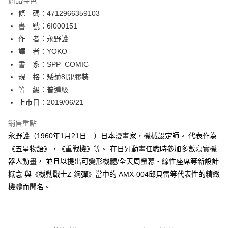
商品特色
相關說明
條 碼：4712966359103
【關於「AFTEE先享後付」】
ATM付款
AFTEE先享後付是「在收到商品之後才付款」的支付方式。 讓您購物簡單
書 號：6I000151
便利好安心！
作 者：永野護
１．簡單：不需註冊會員、不需綁卡、不需儲值。
運送方式
譯 者：YOKO
２．便利：只要手機號碼，簡訊認證，即可結帳。
３．安心：先確認商品／服務後，再付款。
書 系：SPP_COMIC
全家取貨付款
規 格：矮菊8開/膠裝
每筆NT$80，滿NT$500(含以上)免運費
【「AFTEE先享後付」結帳流程】
１．於結帳方式選擇「AFTEE先享後付」後，將跳轉至「AFTEE先享後付」
等 級：普遍級
付款後全家取貨
結帳頁面，進行簡訊認證並確認金額後，即可完成結帳。
上市日：2019/06/21
２．訂單成立數日內，您將收到繳費通知簡訊。
每筆NT$80，滿NT$500(含以上)免運費
３．收到繳費通知簡訊後14天內，點擊此簡訊中的連結，可透過四大超商／
銷售重點
ATM／網路銀行／等多元方式進行付款，方視為交易完成。
萊爾富取貨付款
※ 請注意：結帳手續完成當下不需立刻繳費，但若您需要取消訂單，請聯絡
永野護（1960年1月21日－）日本漫畫家，機械設定師。 代表作為
每筆NT$80，滿NT$500(含以上)免運費
購買商品的店家。未經商家同意取消之訂單仍視為有效，需透過AFTEE先享
《五星物語》，《重戰機》等。 在日昇動畫任職時參加多數寫實機
後付繳納相關費用。
器人動畫， 並且以提出可變形機體/全天周螢幕‧線性座席等新設計
付款後萊爾富取貨
※ 交易是否成功請以「AFTEE先享後付 」之結帳頁面顯示為準，若有關於
是否繳費成功／繳費後需取消欲退款等相關疑問，請聯繫「AFTEE先享後付
概念 與《機動戰士Z 鋼彈》當中的 AMX-004邱貝雷等代表性的精緻
每筆NT$80，滿NT$500(含以上)免運費
客戶支援中心」
https://netprotections.freshdesk.com/support/home
機體而聞名。
7-11取貨付款
【注意事項】
１．透過由恩沛科技股份有限公司提供之「AFTEE先享後付」服務完成之交
每筆NT$80，滿NT$500(含以上)免運費
易，需依本服務之必要範圍內提供個人資料，並將交易相關給付款項請求債
權轉讓予恩沛科技股份有限公司。