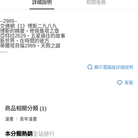
付款後7-11取貨
詳細說明
相關推薦
２．關於個人資料處理事宜，請瀏覽以下網址：
每筆NT$80，滿NT$500(含以上)免運費
https://aftee.tw/terms/#terms3
３．未成年的使用者請事先徵得法定代理人或監護人之同意方可使用
宅配
--2989--
「AFTEE先享後付」，若未經同意申辦者引起之損失，本公司不負相關責
交通網《1》博斯二九八九
任。
每筆NT$100，滿NT$800(含以上)免運費
博斯的精靈‧修佩魯塔之章
４．使用「AFTEE先享後付」時，將依據個別帳號之用戶狀況，依本公司即
亞特拉2629‧五星過往的故事
時審查核予不同之上限額度；若仍有額度不足之情形，本公司將視審查結果
國家/地區配送
查看運費
新世界‧在時間的彼方
請求用戶進行身份認證。
蒂爾塔貝倫2989‧天照之謎
５．嚴禁一人註冊多個帳號或使用他人資訊註冊。若發現惡意使用之情形，
......
恩沛科技股份有限公司將有權停止該用戶之使用額度並採取法律行動。
顯示電腦版詳細說明
客服
商品相關分類 (1)
漫畫
青年漫畫
本分類熱銷
全站排行