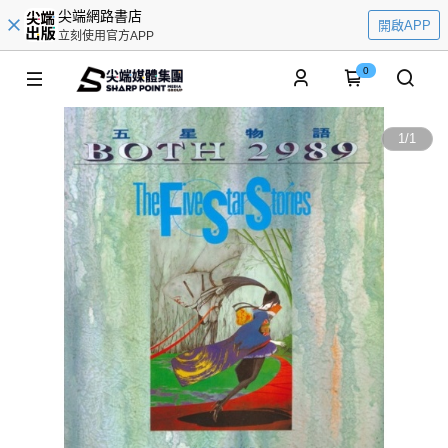
尖端網路書店
開啟APP
立刻使用官方APP
0
1
/
1