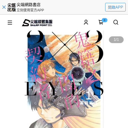
尖端網路書店
開啟APP
立刻使用官方APP
0
1
/
1