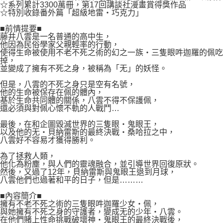
付款後7-11取貨
☆系列累計3300萬冊，第17回講談社漫畫賞得獎作品
２．關於個人資料處理事宜，請瀏覽以下網址：
☆特別收錄番外篇「超級地雷‧巧克力」
每筆NT$80，滿NT$500(含以上)免運費
https://aftee.tw/terms/#terms3
３．未成年的使用者請事先徵得法定代理人或監護人之同意方可使用
■前情提要■
宅配
「AFTEE先享後付」，若未經同意申辦者引起之損失，本公司不負相關責
藤井八雲是一名普通的高中生，
任。
他因為民俗學家父親輕率的行動，
每筆NT$100，滿NT$800(含以上)免運費
使得生命被使用不老不死之術的幻之一族‧三隻眼吽迦羅的佩吃
４．使用「AFTEE先享後付」時，將依據個別帳號之用戶狀況，依本公司即
掉，
時審查核予不同之上限額度；若仍有額度不足之情形，本公司將視審查結果
國家/地區配送
查看運費
並變成了擁有不死之身，被稱為「无」的妖怪。
請求用戶進行身份認證。
５．嚴禁一人註冊多個帳號或使用他人資訊註冊。若發現惡意使用之情形，
但是，八雲的不死之身只是空有名號，
恩沛科技股份有限公司將有權停止該用戶之使用額度並採取法律行動。
他的生命被保存在佩的體內，
基於生命共同體的關係，八雲不得不保護佩，
還必須與對佩心懷不軌的人戰鬥…
最後，在和企圖毀滅世界的三隻眼‧鬼眼王，
以及他的无‧貝納雷斯的最終決戰‧桑哈拉之中，
八雲好不容易才獲得勝利。
為了拯救人類，
他化為粉塵，與人們的靈魂融合，並引導世界回復原狀。
然後，又過了12年，貝納雷斯與鬼眼王退到月球，
八雲他們也過著和平的日子，但是………
■內容簡介■
擁有不老不死之術的三隻眼吽迦羅少女‧佩，
與她擁有不死之身的守護者，變成无的少年‧八雲。
在他們賭上性命挑戰破壞神‧鬼眼王的最終決戰後，