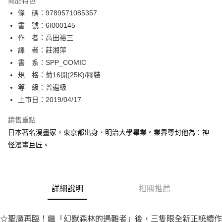
商品特色
相關說明
條 碼：9789571085357
【關於「AFTEE先享後付」】
ATM付款
AFTEE先享後付是「在收到商品之後才付款」的支付方式。 讓您購物簡單
書 號：6I000145
便利好安心！
作 者：高田裕三
１．簡單：不需註冊會員、不需綁卡、不需儲值。
運送方式
譯 者：莊湘萍
２．便利：只要手機號碼，簡訊認證，即可結帳。
３．安心：先確認商品／服務後，再付款。
書 系：SPP_COMIC
全家取貨付款
規 格：菊16開(25K)/膠裝
每筆NT$80，滿NT$500(含以上)免運費
【「AFTEE先享後付」結帳流程】
１．於結帳方式選擇「AFTEE先享後付」後，將跳轉至「AFTEE先享後付」
等 級：普遍級
付款後全家取貨
結帳頁面，進行簡訊認證並確認金額後，即可完成結帳。
上市日：2019/04/17
２．訂單成立數日內，您將收到繳費通知簡訊。
每筆NT$80，滿NT$500(含以上)免運費
３．收到繳費通知簡訊後14天內，點擊此簡訊中的連結，可透過四大超商／
銷售重點
ATM／網路銀行／等多元方式進行付款，方視為交易完成。
萊爾富取貨付款
※ 請注意：結帳手續完成當下不需立刻繳費，但若您需要取消訂單，請聯絡
日本著名漫畫家，東京都出身、明治大學畢業。業界尊封他為：神
每筆NT$80，滿NT$500(含以上)免運費
購買商品的店家。未經商家同意取消之訂單仍視為有效，需透過AFTEE先享
怪漫畫巨匠。
後付繳納相關費用。
付款後萊爾富取貨
※ 交易是否成功請以「AFTEE先享後付 」之結帳頁面顯示為準，若有關於
是否繳費成功／繳費後需取消欲退款等相關疑問，請聯繫「AFTEE先享後付
每筆NT$80，滿NT$500(含以上)免運費
客戶支援中心」
https://netprotections.freshdesk.com/support/home
詳細說明
相關推薦
7-11取貨付款
【注意事項】
１．透過由恩沛科技股份有限公司提供之「AFTEE先享後付」服務完成之交
每筆NT$80，滿NT$500(含以上)免運費
易，需依本服務之必要範圍內提供個人資料，並將交易相關給付款項請求債
☆聖魔再臨！繼「幻獸森林的遇難者」後，三隻眼全新正統續作
權轉讓予恩沛科技股份有限公司。