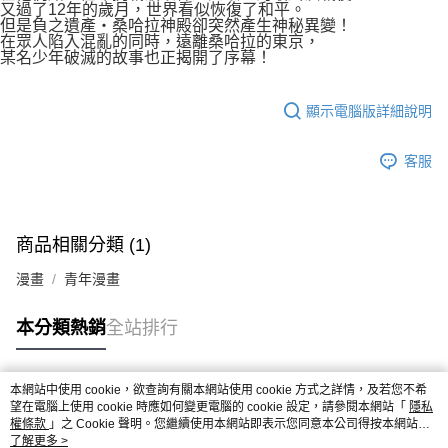
又過了12年的歲月，世界看似恢復了和平。
但是負之遺產‧桑哈拉神殿卻突然產生神秘異變！
在眾人陷入混亂的同時，遠離桑哈拉的東京，
某名少年破滅的故事也正揭開了序幕！
顯示電腦版詳細說明
客服
商品相關分類 (1)
漫畫
青年漫畫
本分類熱銷
全站排行
本網站中使用 cookie，欲查詢有關本網站使用 cookie 方式之詳情，及若您不希
熱門標籤
望在電腦上使用 cookie 時應如何變更電腦的 cookie 設定，請參閱本網站「
隱私
權條款
」之 Cookie 聲明。您繼續使用本網站即表示您同意本公司得按本網站使
用條款之 Cookie 聲明使用 cookie。
了解更多 >