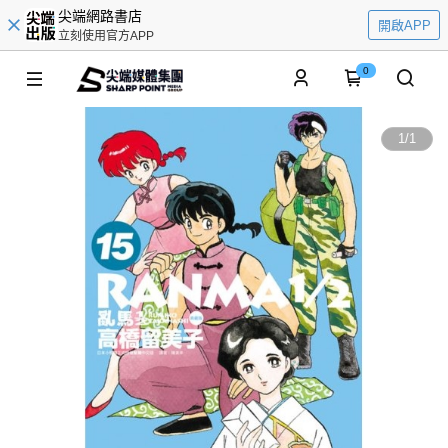
尖端網路書店
開啟APP
立刻使用官方APP
0
1
/
1