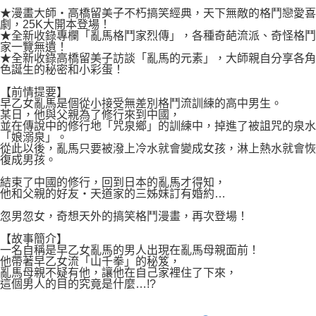
付款後7-11取貨
２．關於個人資料處理事宜，請瀏覽以下網址：
★漫畫大師‧高橋留美子不朽搞笑經典，天下無敵的格鬥戀愛喜
每筆NT$80，滿NT$500(含以上)免運費
劇，25K大開本登場！
https://aftee.tw/terms/#terms3
★全新收錄專欄「亂馬格鬥家烈傳」，各種奇葩流派、奇怪格鬥
３．未成年的使用者請事先徵得法定代理人或監護人之同意方可使用
宅配
家一覽無遺！
「AFTEE先享後付」，若未經同意申辦者引起之損失，本公司不負相關責
★全新收錄高橋留美子訪談「亂馬的元素」，大師親自分享各角
任。
每筆NT$100，滿NT$800(含以上)免運費
色誕生的秘密和小彩蛋！
４．使用「AFTEE先享後付」時，將依據個別帳號之用戶狀況，依本公司即
時審查核予不同之上限額度；若仍有額度不足之情形，本公司將視審查結果
國家/地區配送
查看運費
【前情提要】
請求用戶進行身份認證。
早乙女亂馬是個從小接受無差別格鬥流訓練的高中男生。
５．嚴禁一人註冊多個帳號或使用他人資訊註冊。若發現惡意使用之情形，
某日，他與父親為了修行來到中國，
並在傳說中的修行地「咒泉鄉」的訓練中，掉進了被詛咒的泉水
恩沛科技股份有限公司將有權停止該用戶之使用額度並採取法律行動。
「娘溺泉」。
從此以後，亂馬只要被潑上冷水就會變成女孩，淋上熱水就會恢
復成男孩。
結束了中國的修行，回到日本的亂馬才得知，
他和父親的好友‧天道家的三姊妹訂有婚約…
忽男忽女，奇想天外的搞笑格鬥漫畫，再次登場！
【故事簡介】
一名自稱是早乙女亂馬的男人出現在亂馬母親面前！
他帶著早乙女流「山千拳」的秘笈，
亂馬母親不疑有他，讓他在自己家裡住了下來，
這個男人的目的究竟是什麼…!?