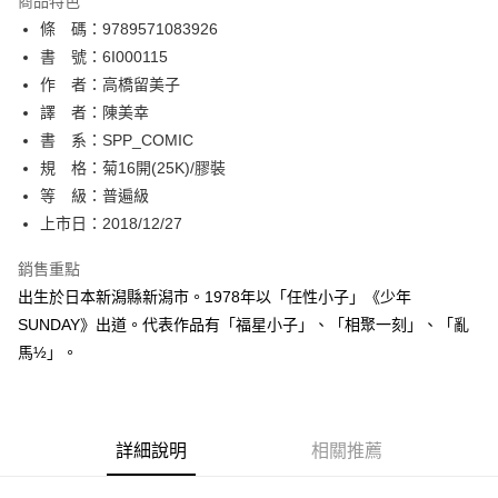
商品特色
相關說明
條 碼：9789571083926
【關於「AFTEE先享後付」】
ATM付款
AFTEE先享後付是「在收到商品之後才付款」的支付方式。 讓您購物簡單
書 號：6I000115
便利好安心！
作 者：高橋留美子
１．簡單：不需註冊會員、不需綁卡、不需儲值。
運送方式
譯 者：陳美幸
２．便利：只要手機號碼，簡訊認證，即可結帳。
３．安心：先確認商品／服務後，再付款。
書 系：SPP_COMIC
全家取貨付款
規 格：菊16開(25K)/膠裝
每筆NT$80，滿NT$500(含以上)免運費
【「AFTEE先享後付」結帳流程】
１．於結帳方式選擇「AFTEE先享後付」後，將跳轉至「AFTEE先享後付」
等 級：普遍級
付款後全家取貨
結帳頁面，進行簡訊認證並確認金額後，即可完成結帳。
上市日：2018/12/27
２．訂單成立數日內，您將收到繳費通知簡訊。
每筆NT$80，滿NT$500(含以上)免運費
３．收到繳費通知簡訊後14天內，點擊此簡訊中的連結，可透過四大超商／
銷售重點
ATM／網路銀行／等多元方式進行付款，方視為交易完成。
萊爾富取貨付款
※ 請注意：結帳手續完成當下不需立刻繳費，但若您需要取消訂單，請聯絡
出生於日本新潟縣新潟市。1978年以「任性小子」《少年
每筆NT$80，滿NT$500(含以上)免運費
購買商品的店家。未經商家同意取消之訂單仍視為有效，需透過AFTEE先享
SUNDAY》出道。代表作品有「福星小子」、「相聚一刻」、「亂
後付繳納相關費用。
馬½」。
付款後萊爾富取貨
※ 交易是否成功請以「AFTEE先享後付 」之結帳頁面顯示為準，若有關於
是否繳費成功／繳費後需取消欲退款等相關疑問，請聯繫「AFTEE先享後付
每筆NT$80，滿NT$500(含以上)免運費
客戶支援中心」
https://netprotections.freshdesk.com/support/home
7-11取貨付款
【注意事項】
詳細說明
相關推薦
１．透過由恩沛科技股份有限公司提供之「AFTEE先享後付」服務完成之交
每筆NT$80，滿NT$500(含以上)免運費
易，需依本服務之必要範圍內提供個人資料，並將交易相關給付款項請求債
權轉讓予恩沛科技股份有限公司。