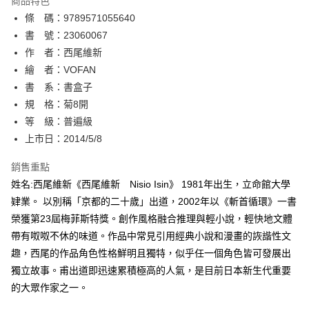
商品特色
相關說明
條 碼：9789571055640
【關於「AFTEE先享後付」】
ATM付款
AFTEE先享後付是「在收到商品之後才付款」的支付方式。 讓您購物簡單
書 號：23060067
便利好安心！
作 者：西尾維新
１．簡單：不需註冊會員、不需綁卡、不需儲值。
運送方式
繪 者：VOFAN
２．便利：只要手機號碼，簡訊認證，即可結帳。
３．安心：先確認商品／服務後，再付款。
書 系：書盒子
全家取貨付款
規 格：菊8開
每筆NT$80，滿NT$500(含以上)免運費
【「AFTEE先享後付」結帳流程】
１．於結帳方式選擇「AFTEE先享後付」後，將跳轉至「AFTEE先享後付」
等 級：普遍級
付款後全家取貨
結帳頁面，進行簡訊認證並確認金額後，即可完成結帳。
上市日：2014/5/8
２．訂單成立數日內，您將收到繳費通知簡訊。
每筆NT$80，滿NT$500(含以上)免運費
３．收到繳費通知簡訊後14天內，點擊此簡訊中的連結，可透過四大超商／
銷售重點
ATM／網路銀行／等多元方式進行付款，方視為交易完成。
萊爾富取貨付款
※ 請注意：結帳手續完成當下不需立刻繳費，但若您需要取消訂單，請聯絡
姓名:西尾維新《西尾維新 Nisio Isin》 1981年出生，立命館大學
每筆NT$80，滿NT$500(含以上)免運費
購買商品的店家。未經商家同意取消之訂單仍視為有效，需透過AFTEE先享
肄業。 以別稱「京都的二十歲」出道，2002年以《斬首循環》一書
後付繳納相關費用。
榮獲第23屆梅菲斯特獎。創作風格融合推理與輕小說，輕快地文體
付款後萊爾富取貨
※ 交易是否成功請以「AFTEE先享後付 」之結帳頁面顯示為準，若有關於
是否繳費成功／繳費後需取消欲退款等相關疑問，請聯繫「AFTEE先享後付
帶有呶呶不休的味道。作品中常見引用經典小說和漫畫的詼諧性文
每筆NT$80，滿NT$500(含以上)免運費
客戶支援中心」
https://netprotections.freshdesk.com/support/home
趣，西尾的作品角色性格鮮明且獨特，似乎任一個角色皆可發展出
7-11取貨付款
獨立故事。甫出道即迅速累積極高的人氣，是目前日本新生代重要
【注意事項】
１．透過由恩沛科技股份有限公司提供之「AFTEE先享後付」服務完成之交
每筆NT$80，滿NT$500(含以上)免運費
的大眾作家之一。
易，需依本服務之必要範圍內提供個人資料，並將交易相關給付款項請求債
權轉讓予恩沛科技股份有限公司。