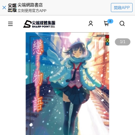
尖端網路書店
開啟APP
立刻使用官方APP
0
1
/
1