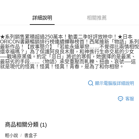
付款後7-11取貨
２．關於個人資料處理事宜，請瀏覽以下網址：
每筆NT$80，滿NT$500(含以上)免運費
https://aftee.tw/terms/#terms3
３．未成年的使用者請事先徵得法定代理人或監護人之同意方可使用
詳細說明
相關推薦
宅配
「AFTEE先享後付」，若未經同意申辦者引起之損失，本公司不負相關責
任。
每筆NT$100，滿NT$800(含以上)免運費
４．使用「AFTEE先享後付」時，將依據個別帳號之用戶狀況，依本公司即
★系列銷售累積超過250萬本！動畫二季好評放映中！★日本
時審查核予不同之上限額度；若仍有額度不足之情形，本公司將視審查結果
國家/地區配送
查看運費
ORICON書籍暢銷排行榜連續蟬聯榜首！西尾維新「物語」系列
請求用戶進行身份認證。
最新作品！【故事簡介】「若能永遠單戀……不覺得比兩情相悅
５．嚴禁一人註冊多個帳號或使用他人資訊註冊。若發現惡意使用之情形，
還幸福嗎？」為了保護阿良良木曆，和神進行生命交易的少女
恩沛科技股份有限公司將有權停止該用戶之使用額度並採取法律行動。
──戰場原黑儀。約定「忌日」將近的寒假，她選擇的是最黑、
最惡劣的手段……〈物語〉承受重壓而軋轢、扭曲、哀號──這
就是現代的怪異！怪異！怪異！青春，是為了和你相戀。
顯示電腦版詳細說明
客服
商品相關分類 (1)
輕小說
書盒子