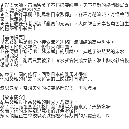
付款後7-11取貨
２．關於個人資料處理事宜，請瀏覽以下網址：
★漫畫大師‧高橋留美子不朽搞笑經典，天下無敵的格鬥戀愛喜
每筆NT$80，滿NT$500(含以上)免運費
劇，25K大開本登場！
https://aftee.tw/terms/#terms3
★全新收錄專欄「亂馬格鬥家烈傳」，各種奇葩流派、奇怪格鬥
３．未成年的使用者請事先徵得法定代理人或監護人之同意方可使用
宅配
家一覽無遺！
「AFTEE先享後付」，若未經同意申辦者引起之損失，本公司不負相關責
★全新收錄作者訪談「亂馬的元素」，大師親自分享各角色誕生
任。
每筆NT$100，滿NT$800(含以上)免運費
的秘密和小彩蛋！
４．使用「AFTEE先享後付」時，將依據個別帳號之用戶狀況，依本公司即
時審查核予不同之上限額度；若仍有額度不足之情形，本公司將視審查結果
國家/地區配送
查看運費
【前情提要】
請求用戶進行身份認證。
早乙女亂馬是個從小接受無差別格鬥流訓練的高中男生。
５．嚴禁一人註冊多個帳號或使用他人資訊註冊。若發現惡意使用之情形，
某日，他與父親為了修行來到中國，
並在傳說中修行地「咒泉鄉」的訓練中，掉進了被詛咒的泉水
恩沛科技股份有限公司將有權停止該用戶之使用額度並採取法律行動。
「娘溺泉」。
從此以後，亂馬只要被潑上冷水就會變成女孩，淋上熱水就會恢
復成男孩。
結束了中國的修行，回到日本的亂馬才得知，
他和父親的好友‧天道家的三姊妹訂有婚約…
忽男忽女，奇想天外的搞笑格鬥漫畫，再次登場！
【故事簡介】
亂馬父親與小茜父親的師父‧八寶齋，
為了決定元祖無差別格鬥流的繼承人而來到了天道道場！
然而，他的本性卻是究極的好色老頭!?
眾人能阻止在學校以及城鎮裡不停胡鬧的八寶齋嗎…!?