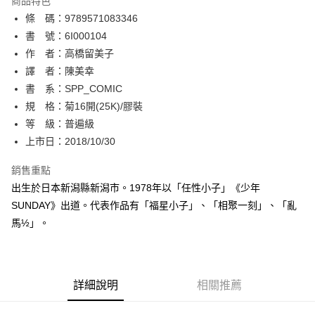
商品特色
相關說明
條 碼：9789571083346
【關於「AFTEE先享後付」】
ATM付款
AFTEE先享後付是「在收到商品之後才付款」的支付方式。 讓您購物簡單
書 號：6I000104
便利好安心！
作 者：高橋留美子
１．簡單：不需註冊會員、不需綁卡、不需儲值。
運送方式
譯 者：陳美幸
２．便利：只要手機號碼，簡訊認證，即可結帳。
３．安心：先確認商品／服務後，再付款。
書 系：SPP_COMIC
全家取貨付款
規 格：菊16開(25K)/膠裝
每筆NT$80，滿NT$500(含以上)免運費
【「AFTEE先享後付」結帳流程】
１．於結帳方式選擇「AFTEE先享後付」後，將跳轉至「AFTEE先享後付」
等 級：普遍級
付款後全家取貨
結帳頁面，進行簡訊認證並確認金額後，即可完成結帳。
上市日：2018/10/30
２．訂單成立數日內，您將收到繳費通知簡訊。
每筆NT$80，滿NT$500(含以上)免運費
３．收到繳費通知簡訊後14天內，點擊此簡訊中的連結，可透過四大超商／
銷售重點
ATM／網路銀行／等多元方式進行付款，方視為交易完成。
萊爾富取貨付款
※ 請注意：結帳手續完成當下不需立刻繳費，但若您需要取消訂單，請聯絡
出生於日本新潟縣新潟市。1978年以「任性小子」《少年
每筆NT$80，滿NT$500(含以上)免運費
購買商品的店家。未經商家同意取消之訂單仍視為有效，需透過AFTEE先享
SUNDAY》出道。代表作品有「福星小子」、「相聚一刻」、「亂
後付繳納相關費用。
馬½」。
付款後萊爾富取貨
※ 交易是否成功請以「AFTEE先享後付 」之結帳頁面顯示為準，若有關於
是否繳費成功／繳費後需取消欲退款等相關疑問，請聯繫「AFTEE先享後付
每筆NT$80，滿NT$500(含以上)免運費
客戶支援中心」
https://netprotections.freshdesk.com/support/home
7-11取貨付款
【注意事項】
詳細說明
相關推薦
１．透過由恩沛科技股份有限公司提供之「AFTEE先享後付」服務完成之交
每筆NT$80，滿NT$500(含以上)免運費
易，需依本服務之必要範圍內提供個人資料，並將交易相關給付款項請求債
權轉讓予恩沛科技股份有限公司。