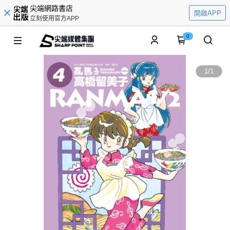
尖端網路書店
開啟APP
立刻使用官方APP
0
1
/
1