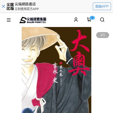
尖端網路書店
開啟APP
立刻使用官方APP
0
1
/
1