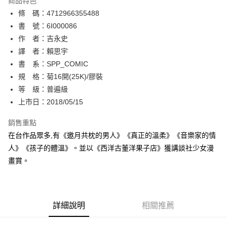
商品特色
相關說明
條 碼：4712966355488
【關於「AFTEE先享後付」】
ATM付款
AFTEE先享後付是「在收到商品之後才付款」的支付方式。 讓您購物簡單
書 號：6I000086
便利好安心！
作 者：吉永史
１．簡單：不需註冊會員、不需綁卡、不需儲值。
運送方式
譯 者：賴思宇
２．便利：只要手機號碼，簡訊認證，即可結帳。
３．安心：先確認商品／服務後，再付款。
書 系：SPP_COMIC
全家取貨付款
規 格：菊16開(25K)/膠裝
每筆NT$80，滿NT$500(含以上)免運費
【「AFTEE先享後付」結帳流程】
１．於結帳方式選擇「AFTEE先享後付」後，將跳轉至「AFTEE先享後付」
等 級：普遍級
付款後全家取貨
結帳頁面，進行簡訊認證並確認金額後，即可完成結帳。
上市日：2018/05/15
２．訂單成立數日內，您將收到繳費通知簡訊。
每筆NT$80，滿NT$500(含以上)免運費
３．收到繳費通知簡訊後14天內，點擊此簡訊中的連結，可透過四大超商／
銷售重點
ATM／網路銀行／等多元方式進行付款，方視為交易完成。
萊爾富取貨付款
※ 請注意：結帳手續完成當下不需立刻繳費，但若您需要取消訂單，請聯絡
在台作品眾多,有《邀月共枕的男人》《真正的溫柔》《音樂家的情
每筆NT$80，滿NT$500(含以上)免運費
購買商品的店家。未經商家同意取消之訂單仍視為有效，需透過AFTEE先享
人》《孩子的體溫》。並以《西洋古董洋果子店》獲講談社少女漫
後付繳納相關費用。
畫賞。
付款後萊爾富取貨
※ 交易是否成功請以「AFTEE先享後付 」之結帳頁面顯示為準，若有關於
是否繳費成功／繳費後需取消欲退款等相關疑問，請聯繫「AFTEE先享後付
每筆NT$80，滿NT$500(含以上)免運費
客戶支援中心」
https://netprotections.freshdesk.com/support/home
7-11取貨付款
【注意事項】
詳細說明
相關推薦
１．透過由恩沛科技股份有限公司提供之「AFTEE先享後付」服務完成之交
每筆NT$80，滿NT$500(含以上)免運費
易，需依本服務之必要範圍內提供個人資料，並將交易相關給付款項請求債
權轉讓予恩沛科技股份有限公司。