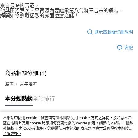
付款後7-11取貨
２．關於個人資料處理事宜，請瀏覽以下網址：
來自長崎的青沼，
每筆NT$80，滿NT$500(含以上)免運費
他與田沼意次、平賀源內要繼承第八代將軍吉宗的遺志，
https://aftee.tw/terms/#terms3
解開如今愈發猛烈的赤面痘瘡之謎！
３．未成年的使用者請事先徵得法定代理人或監護人之同意方可使用
宅配
「AFTEE先享後付」，若未經同意申辦者引起之損失，本公司不負相關責
任。
每筆NT$100，滿NT$800(含以上)免運費
顯示電腦版詳細說明
４．使用「AFTEE先享後付」時，將依據個別帳號之用戶狀況，依本公司即
時審查核予不同之上限額度；若仍有額度不足之情形，本公司將視審查結果
國家/地區配送
查看運費
請求用戶進行身份認證。
客服
５．嚴禁一人註冊多個帳號或使用他人資訊註冊。若發現惡意使用之情形，
恩沛科技股份有限公司將有權停止該用戶之使用額度並採取法律行動。
商品相關分類 (1)
漫畫
青年漫畫
本分類熱銷
全站排行
本網站中使用 cookie，欲查詢有關本網站使用 cookie 方式之詳情，及若您不希
熱門標籤
望在電腦上使用 cookie 時應如何變更電腦的 cookie 設定，請參閱本網站「
隱私
權條款
」之 Cookie 聲明。您繼續使用本網站即表示您同意本公司得按本網站使
用條款之 Cookie 聲明使用 cookie。
了解更多 >