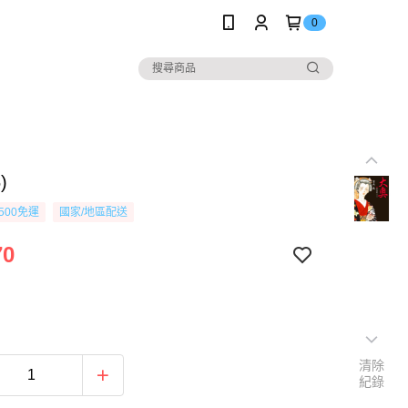
0
)
500免運
國家/地區配送
70
清除
紀錄