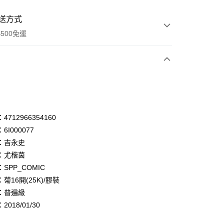
送方式
500免運
次付款
付款
享後付
712966354160
6I000077
FTEE先享後付」】
：吉永史
先享後付是「在收到商品之後才付款」的支付方式。 讓您購物簡單
心！
：尤楷茵
：不需註冊會員、不需綁卡、不需儲值。
SPP_COMIC
：只要手機號碼，簡訊認證，即可結帳。
菊16開(25K)/膠裝
：先確認商品／服務後，再付款。
：普遍級
付款
EE先享後付」結帳流程】
018/01/30
0，滿NT$500(含以上)免運費
方式選擇「AFTEE先享後付」後，將跳轉至「AFTEE先享後
頁面，進行簡訊認證並確認金額後，即可完成結帳。