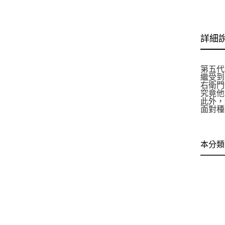
詳細
第五代
繼受到
右衛門
究竟他
此外，
面對種
本分類