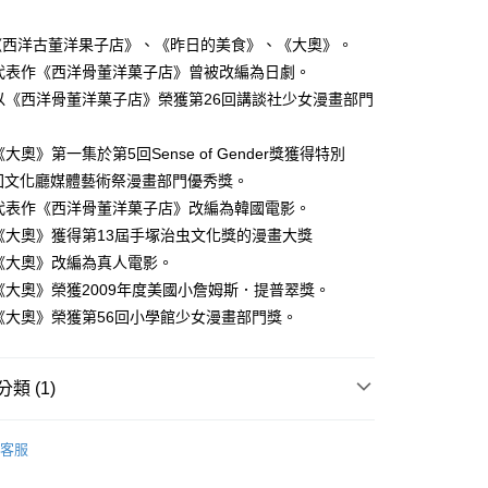
家取貨
成立數日內，您將收到繳費通知簡訊。
費通知簡訊後14天內，點擊此簡訊中的連結，可透過四大超商
0，滿NT$500(含以上)免運費
《西洋古董洋果子店》、《昨日的美食》、《大奧》。
網路銀行／等多元方式進行付款，方視為交易完成。
：結帳手續完成當下不需立刻繳費，但若您需要取消訂單，請聯
 - 代表作《西洋骨董洋菓子店》曾被改編為日劇。
貨付款
的店家。未經商家同意取消之訂單仍視為有效，需透過AFTEE
 - 以《西洋骨董洋菓子店》榮獲第26回講談社少女漫畫部門
繳納相關費用。
0，滿NT$500(含以上)免運費
否成功請以「AFTEE先享後付 」之結帳頁面顯示為準，若有關於
功／繳費後需取消欲退款等相關疑問，請聯繫「AFTEE先享後
爾富取貨
- 《大奧》第一集於第5回Sense of Gender獎獲得特別
援中心」
https://netprotections.freshdesk.com/support/home
0，滿NT$500(含以上)免運費
回文化廳媒體藝術祭漫畫部門優秀獎。
項】
 - 代表作《西洋骨董洋菓子店》改編為韓國電影。
付款
恩沛科技股份有限公司提供之「AFTEE先享後付」服務完成之
 - 《大奧》獲得第13屆手塚治虫文化獎的漫畫大獎
依本服務之必要範圍內提供個人資料，並將交易相關給付款項請
0，滿NT$500(含以上)免運費
讓予恩沛科技股份有限公司。
 - 《大奧》改編為真人電影。
個人資料處理事宜，請瀏覽以下網址：
1取貨
 - 《大奧》榮獲2009年度美國小詹姆斯．提普翠獎。
ee.tw/terms/#terms3
0，滿NT$500(含以上)免運費
 - 《大奧》榮獲第56回小學館少女漫畫部門獎。
年的使用者請事先徵得法定代理人或監護人之同意方可使用
E先享後付」，若未經同意申辦者引起之損失，本公司不負相關責
AFTEE先享後付」時，將依據個別帳號之用戶狀況，依本公司
00，滿NT$800(含以上)免運費
類 (1)
核予不同之上限額度；若仍有額度不足之情形，本公司將視審查
用戶進行身份認證。
配送
查看運費
年漫畫
一人註冊多個帳號或使用他人資訊註冊。若發現惡意使用之情
客服
科技股份有限公司將有權停止該用戶之使用額度並採取法律行