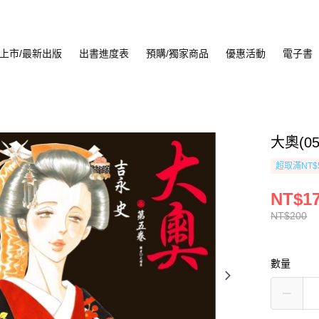
上市/最新出版
出書進度表
預購/獨家商品
優惠活動
電子書
大奧(05
超取滿NT$
NT$1
NT$200
數量