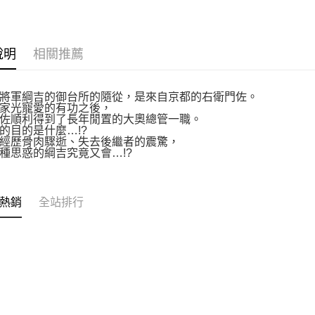
說明
相關推薦
將軍綱吉的御台所的隨從，是來自京都的右衛門佐。
家光寵愛的有功之後，
佐順利得到了長年閒置的大奧總管一職。
的目的是什麼…!?
經歷骨肉驟逝、失去後繼者的震驚，
種思惑的綱吉究竟又會…!?
熱銷
全站排行