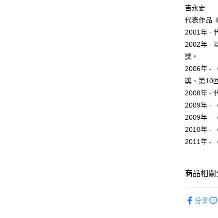
付款後全
２．訂單
吉永史
３．收到繳
每筆NT$8
代表作品
／ATM／
※ 請注意
2001年
萊爾富取
絡購買商品
2002年
先享後付
每筆NT$8
※ 交易是
獎。
是否繳費成
付款後萊
2006年 
付客戶支
每筆NT$8
獎、第10
【注意事
2008年
7-11取貨
１．透過由
2009年
交易，需
每筆NT$8
求債權轉
2009年
２．關於
付款後7-1
2010年
https://aft
每筆NT$8
2011年
３．未成
「AFTE
宅配
任。
４．使用「
每筆NT$1
商品相關分
即時審查
結果請求
國家/地區
漫畫
青
５．嚴禁
分享
形，恩沛
動。