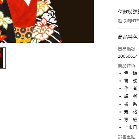
付款與運
超取滿NT$
付款方式
商品特色
信用卡一
商品編號
10050614
超商取貨
商品特色
AFTEE先
條 碼：4
相關說明
書 號：
【關於「A
作 者
ATM付款
AFTEE
便利好安
譯 者
１．簡單
書 系：
２．便利
運送方式
規 格：
３．安心
等 級
全家取貨
【「AFT
上市日：2
每筆NT$8
１．於結帳
付」結帳
銷售重點