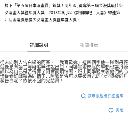
付款後7-11取貨
２．關於個人資料處理事宜，請瀏覽以下網址：
摘下「第五屆日本漫畫賞」銀獎！同年8月勇奪第三屆金漫獎最佳少
每筆NT$80，滿NT$500(含以上)免運費
https://aftee.tw/terms/#terms3
女漫畫大獎暨年度大獎。2013年9月以《許個願吧！大喜》蟬連第
３．未成年的使用者請事先徵得法定代理人或監護人之同意方可使用
宅配
四屆金漫獎最佳少女漫畫大獎暨年度大獎。
「AFTEE先享後付」，若未經同意申辦者引起之損失，本公司不負相關責
任。
每筆NT$100，滿NT$800(含以上)免運費
４．使用「AFTEE先享後付」時，將依據個別帳號之用戶狀況，依本公司即
時審查核予不同之上限額度；若仍有額度不足之情形，本公司將視審查結果
國家/地區配送
查看運費
請求用戶進行身份認證。
詳細說明
相關推薦
５．嚴禁一人註冊多個帳號或使用他人資訊註冊。若發現惡意使用之情形，
恩沛科技股份有限公司將有權停止該用戶之使用額度並採取法律行動。
從未向別人告白過的阿響，「我喜歡妳」這四個字他一碰到丹薇
就像是有語言障礙般無法說出口，阿響害羞閃躲的舉動也讓丹薇
誤以為自己是否得罪了阿響而煩惱著，班上同學觀察著他們的心
情從看好戲轉為同情了…阿響是否可以突破自己的心理障礙向丹
薇告白呢？依依不回的完結篇！
顯示電腦版詳細說明
客服