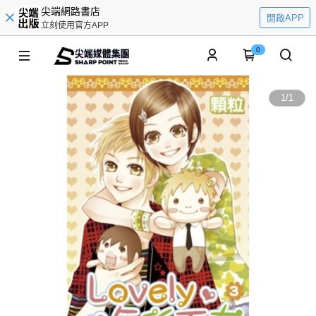
尖端網路書店
開啟APP
立刻使用官方APP
0
1
/
1