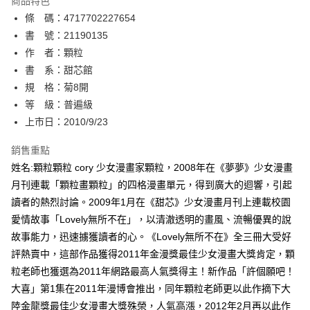
商品特色
相關說明
條 碼：4717702227654
【關於「AFTEE先享後付」】
ATM付款
AFTEE先享後付是「在收到商品之後才付款」的支付方式。 讓您購物簡單
書 號：21190135
便利好安心！
作 者：顆粒
１．簡單：不需註冊會員、不需綁卡、不需儲值。
運送方式
書 系：甜芯館
２．便利：只要手機號碼，簡訊認證，即可結帳。
３．安心：先確認商品／服務後，再付款。
規 格：菊8開
全家取貨付款
等 級：普遍級
每筆NT$80，滿NT$500(含以上)免運費
【「AFTEE先享後付」結帳流程】
１．於結帳方式選擇「AFTEE先享後付」後，將跳轉至「AFTEE先享後付」
上市日：2010/9/23
付款後全家取貨
結帳頁面，進行簡訊認證並確認金額後，即可完成結帳。
２．訂單成立數日內，您將收到繳費通知簡訊。
銷售重點
每筆NT$80，滿NT$500(含以上)免運費
３．收到繳費通知簡訊後14天內，點擊此簡訊中的連結，可透過四大超商／
姓名:顆粒顆粒 cory 少女漫畫家顆粒，2008年在《夢夢》少女漫畫
ATM／網路銀行／等多元方式進行付款，方視為交易完成。
萊爾富取貨付款
※ 請注意：結帳手續完成當下不需立刻繳費，但若您需要取消訂單，請聯絡
月刊連載「顆粒畫顆粒」的四格漫畫單元，得到廣大的迴響，引起
每筆NT$80，滿NT$500(含以上)免運費
購買商品的店家。未經商家同意取消之訂單仍視為有效，需透過AFTEE先享
讀者的熱烈討論。2009年1月在《甜芯》少女漫畫月刊上連載校園
後付繳納相關費用。
愛情故事「Lovely無所不在」，以清澈透明的畫風、流暢優異的說
付款後萊爾富取貨
※ 交易是否成功請以「AFTEE先享後付 」之結帳頁面顯示為準，若有關於
是否繳費成功／繳費後需取消欲退款等相關疑問，請聯繫「AFTEE先享後付
故事能力，迅速擄獲讀者的心。《Lovely無所不在》全三冊大受好
每筆NT$80，滿NT$500(含以上)免運費
客戶支援中心」
https://netprotections.freshdesk.com/support/home
評熱賣中，這部作品獲得2011年金漫獎最佳少女漫畫大獎肯定，顆
7-11取貨付款
粒老師也獲選為2011年網路最高人氣獎得主！新作品「許個願吧！
【注意事項】
１．透過由恩沛科技股份有限公司提供之「AFTEE先享後付」服務完成之交
每筆NT$80，滿NT$500(含以上)免運費
大喜」第1集在2011年漫博會推出，同年顆粒老師更以此作摘下大
易，需依本服務之必要範圍內提供個人資料，並將交易相關給付款項請求債
陸金龍獎最佳少女漫畫大獎殊榮，人氣高漲，2012年2月再以此作
權轉讓予恩沛科技股份有限公司。