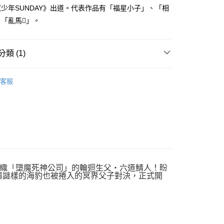
家取貨
成立數日內，您將收到繳費通知簡訊。
少年SUNDAY》出道。代表作品有「福星小子」、「相
費通知簡訊後14天內，點擊此簡訊中的連結，可透過四大超商
0，滿NT$500(含以上)免運費
「亂馬」。
網路銀行／等多元方式進行付款，方視為交易完成。
：結帳手續完成當下不需立刻繳費，但若您需要取消訂單，請聯
貨付款
的店家。未經商家同意取消之訂單仍視為有效，需透過AFTEE
繳納相關費用。
0，滿NT$500(含以上)免運費
類 (1)
否成功請以「AFTEE先享後付 」之結帳頁面顯示為準，若有關於
功／繳費後需取消欲退款等相關疑問，請聯繫「AFTEE先享後
爾富取貨
年漫畫
援中心」
https://netprotections.freshdesk.com/support/home
0，滿NT$500(含以上)免運費
客服
項】
付款
恩沛科技股份有限公司提供之「AFTEE先享後付」服務完成之
依本服務之必要範圍內提供個人資料，並將交易相關給付款項請
0，滿NT$500(含以上)免運費
讓予恩沛科技股份有限公司。
個人資料處理事宜，請瀏覽以下網址：
1取貨
ee.tw/terms/#terms3
0，滿NT$500(含以上)免運費
年的使用者請事先徵得法定代理人或監護人之同意方可使用
E先享後付」，若未經同意申辦者引起之損失，本公司不負相關責
織「墮魔死神公司」的輪迴生父‧六道鯖人！盼
AFTEE先享後付」時，將依據個別帳號之用戶狀況，依本公司
與謎樣的海豹也被捲入的冥界父子對決，正式開
00，滿NT$800(含以上)免運費
核予不同之上限額度；若仍有額度不足之情形，本公司將視審查
用戶進行身份認證。
配送
查看運費
一人註冊多個帳號或使用他人資訊註冊。若發現惡意使用之情
科技股份有限公司將有權停止該用戶之使用額度並採取法律行