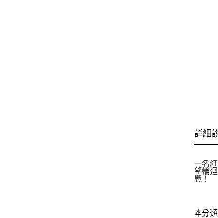
詳細
一名紅
望輪迴
戰！
本分類