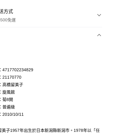
送方式
500免運
次付款
付款
享後付
717702234829
21170770
FTEE先享後付」】
：高橋留美子
先享後付是「在收到商品之後才付款」的支付方式。 讓您購物簡單
心！
：旋風館
：不需註冊會員、不需綁卡、不需儲值。
：菊8開
：只要手機號碼，簡訊認證，即可結帳。
：普遍級
：先確認商品／服務後，再付款。
010/10/11
付款
EE先享後付」結帳流程】
0，滿NT$500(含以上)免運費
方式選擇「AFTEE先享後付」後，將跳轉至「AFTEE先享後
頁面，進行簡訊認證並確認金額後，即可完成結帳。
留美子1957年出生於日本新潟縣新潟市。1978年以「任