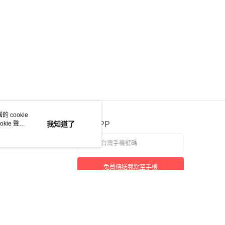
 cookie
kie 聲明
我知道了
官方APP
免費傳送載點至手機
若接到可疑電話，請洽詢165反詐騙專線
本站最佳瀏覽環境請使用 Google Chrome、Firefox 或 Edge 以上版本