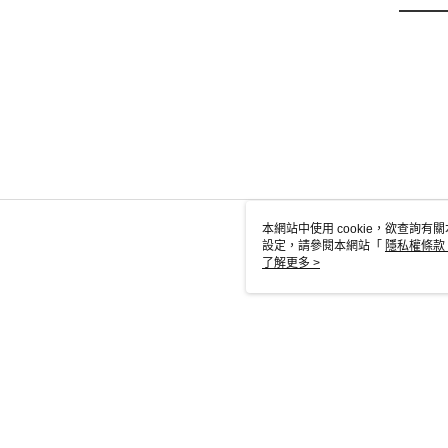
本網站中使用 cookie，欲查詢有關
設定，請參閱本網站「
隱私權條款
使用 cookie。
了解更多 >
TW-MWG1-6
© 2026 by 英屬蓋曼群島商家庭傳媒股份有限公司城邦分公司