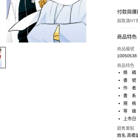
付款與運
超取滿NT$
付款方式
商品特色
信用卡一
商品編號
10050538
超商取貨
商品特色
AFTEE先
條 碼：4
相關說明
書 號：
【關於「A
作 者
ATM付款
AFTEE
便利好安
書 系
１．簡單
規 格
２．便利
運送方式
等 級
３．安心
上市日：2
全家取貨
【「AFT
每筆NT$8
銷售重點
１．於結帳
付」結帳
姓名:高橋