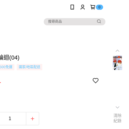
0
迴(04)
500免運
國家/地區配送
1
清除
紀錄