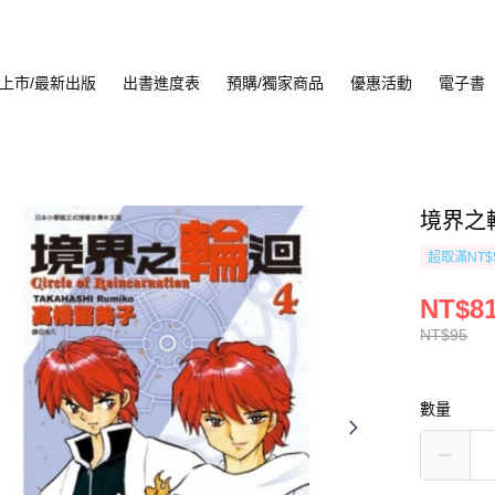
上市/最新出版
出書進度表
預購/獨家商品
優惠活動
電子書
境界之輪
超取滿NT$
NT$8
NT$95
數量