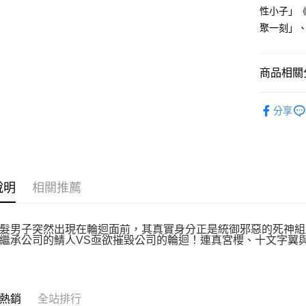
付款後全
２．訂單
性小子」《
３．收到繳
每筆NT$8
聚一刻」、
／ATM／
※ 請注意
萊爾富取
絡購買商品
先享後付
每筆NT$8
商品相關分
※ 交易是
是否繳費成
付款後萊
漫畫
少
付客戶支
每筆NT$8
分享
【注意事
7-11取貨
１．透過由
交易，需
每筆NT$8
求債權轉
２．關於
付款後7-1
說明
相關推薦
https://aft
每筆NT$8
３．未成
「AFTE
宅配
任。
髮男子突然出現在輪迴面前，其真實身分正是統御邪惡的死神組
４．使用「
繼承公司的鯖人VS亟欲摧毀公司的輪迴！連真宮櫻、十文字翼
每筆NT$1
即時審查
結果請求
國家/地區
５．嚴禁
形，恩沛
熱銷
全站排行
動。