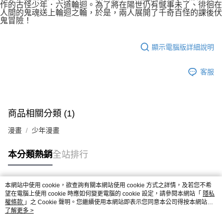
付款後7-11取貨
作的古怪少年．六道輪迴。為了將在陽世仍有憾事未了、徘徊在
２．關於個人資料處理事宜，請瀏覽以下網址：
人間的鬼魂送上輪迴之輪，於是，兩人展開了千奇百怪的課後伏
每筆NT$80，滿NT$500(含以上)免運費
https://aftee.tw/terms/#terms3
鬼冒險！
３．未成年的使用者請事先徵得法定代理人或監護人之同意方可使用
宅配
「AFTEE先享後付」，若未經同意申辦者引起之損失，本公司不負相關責
任。
每筆NT$100，滿NT$800(含以上)免運費
顯示電腦版詳細說明
４．使用「AFTEE先享後付」時，將依據個別帳號之用戶狀況，依本公司即
時審查核予不同之上限額度；若仍有額度不足之情形，本公司將視審查結果
國家/地區配送
查看運費
請求用戶進行身份認證。
客服
５．嚴禁一人註冊多個帳號或使用他人資訊註冊。若發現惡意使用之情形，
恩沛科技股份有限公司將有權停止該用戶之使用額度並採取法律行動。
商品相關分類 (1)
漫畫
少年漫畫
本分類熱銷
全站排行
本網站中使用 cookie，欲查詢有關本網站使用 cookie 方式之詳情，及若您不希
熱門標籤
望在電腦上使用 cookie 時應如何變更電腦的 cookie 設定，請參閱本網站「
隱私
權條款
」之 Cookie 聲明。您繼續使用本網站即表示您同意本公司得按本網站使
用條款之 Cookie 聲明使用 cookie。
了解更多 >