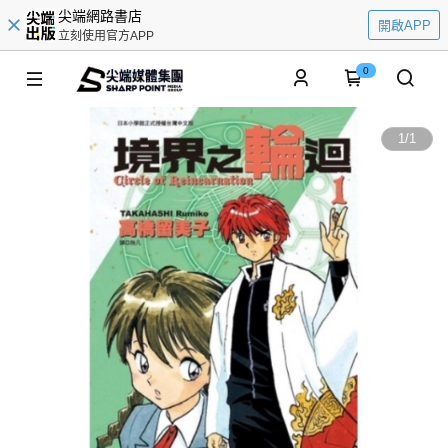
尖端網路書店
開啟APP
立刻使用官方APP
0
1
/
1