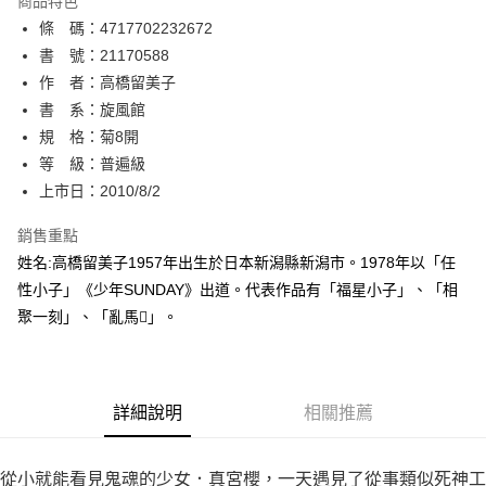
商品特色
相關說明
條 碼：4717702232672
【關於「AFTEE先享後付」】
ATM付款
AFTEE先享後付是「在收到商品之後才付款」的支付方式。 讓您購物簡單
書 號：21170588
便利好安心！
作 者：高橋留美子
１．簡單：不需註冊會員、不需綁卡、不需儲值。
運送方式
書 系：旋風館
２．便利：只要手機號碼，簡訊認證，即可結帳。
３．安心：先確認商品／服務後，再付款。
規 格：菊8開
全家取貨付款
等 級：普遍級
每筆NT$80，滿NT$500(含以上)免運費
【「AFTEE先享後付」結帳流程】
１．於結帳方式選擇「AFTEE先享後付」後，將跳轉至「AFTEE先享後付」
上市日：2010/8/2
付款後全家取貨
結帳頁面，進行簡訊認證並確認金額後，即可完成結帳。
２．訂單成立數日內，您將收到繳費通知簡訊。
銷售重點
每筆NT$80，滿NT$500(含以上)免運費
３．收到繳費通知簡訊後14天內，點擊此簡訊中的連結，可透過四大超商／
姓名:高橋留美子1957年出生於日本新潟縣新潟市。1978年以「任
ATM／網路銀行／等多元方式進行付款，方視為交易完成。
萊爾富取貨付款
※ 請注意：結帳手續完成當下不需立刻繳費，但若您需要取消訂單，請聯絡
性小子」《少年SUNDAY》出道。代表作品有「福星小子」、「相
每筆NT$80，滿NT$500(含以上)免運費
購買商品的店家。未經商家同意取消之訂單仍視為有效，需透過AFTEE先享
聚一刻」、「亂馬」。
後付繳納相關費用。
付款後萊爾富取貨
※ 交易是否成功請以「AFTEE先享後付 」之結帳頁面顯示為準，若有關於
是否繳費成功／繳費後需取消欲退款等相關疑問，請聯繫「AFTEE先享後付
每筆NT$80，滿NT$500(含以上)免運費
客戶支援中心」
https://netprotections.freshdesk.com/support/home
詳細說明
相關推薦
7-11取貨付款
【注意事項】
１．透過由恩沛科技股份有限公司提供之「AFTEE先享後付」服務完成之交
每筆NT$80，滿NT$500(含以上)免運費
易，需依本服務之必要範圍內提供個人資料，並將交易相關給付款項請求債
從小就能看見鬼魂的少女．真宮櫻，一天遇見了從事類似死神工
權轉讓予恩沛科技股份有限公司。