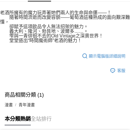
付款後7-11取貨
２．關於個人資料處理事宜，請瀏覽以下網址：
每筆NT$80，滿NT$500(含以上)免運費
https://aftee.tw/terms/#terms3
老酒所擁有的魔力玩弄著她們兩人的生命與命運——！
３．未成年的使用者請事先徵得法定代理人或監護人之同意方可使用
隨著時間流逝而改變容貌——葡萄酒這種熟成的面向艱深難
宅配
「AFTEE先享後付」，若未經同意申辦者引起之損失，本公司不負相關責
懂，
任。
卻賦予這項飲品令人無法招架的魅力。
每筆NT$100，滿NT$800(含以上)免運費
４．使用「AFTEE先享後付」時，將依據個別帳號之用戶狀況，依本公司即
義大利、隆河、勃艮地、波爾多……。
雫與一青徘徊不去的Old Vintage之深奧世界！
時審查核予不同之上限額度；若仍有額度不足之情形，本公司將視審查結果
國家/地區配送
查看運費
堂堂道出“時間魔術師”老酒的魅力！
請求用戶進行身份認證。
５．嚴禁一人註冊多個帳號或使用他人資訊註冊。若發現惡意使用之情形，
恩沛科技股份有限公司將有權停止該用戶之使用額度並採取法律行動。
顯示電腦版詳細說明
客服
商品相關分類 (1)
漫畫
青年漫畫
本分類熱銷
全站排行