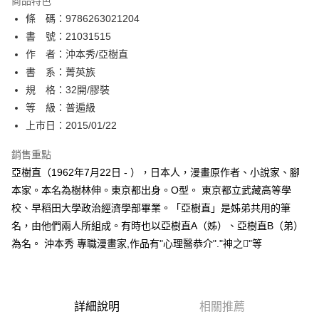
商品特色
相關說明
條 碼：9786263021204
【關於「AFTEE先享後付」】
ATM付款
AFTEE先享後付是「在收到商品之後才付款」的支付方式。 讓您購物簡單
書 號：21031515
便利好安心！
作 者：沖本秀/亞樹直
１．簡單：不需註冊會員、不需綁卡、不需儲值。
運送方式
書 系：菁英族
２．便利：只要手機號碼，簡訊認證，即可結帳。
３．安心：先確認商品／服務後，再付款。
規 格：32開/膠裝
全家取貨付款
等 級：普遍級
每筆NT$80，滿NT$500(含以上)免運費
【「AFTEE先享後付」結帳流程】
１．於結帳方式選擇「AFTEE先享後付」後，將跳轉至「AFTEE先享後付」
上市日：2015/01/22
付款後全家取貨
結帳頁面，進行簡訊認證並確認金額後，即可完成結帳。
２．訂單成立數日內，您將收到繳費通知簡訊。
銷售重點
每筆NT$80，滿NT$500(含以上)免運費
３．收到繳費通知簡訊後14天內，點擊此簡訊中的連結，可透過四大超商／
亞樹直（1962年7月22日 - ），日本人，漫畫原作者、小說家、腳
ATM／網路銀行／等多元方式進行付款，方視為交易完成。
萊爾富取貨付款
※ 請注意：結帳手續完成當下不需立刻繳費，但若您需要取消訂單，請聯絡
本家。本名為樹林伸。東京都出身。O型。 東京都立武藏高等學
每筆NT$80，滿NT$500(含以上)免運費
購買商品的店家。未經商家同意取消之訂單仍視為有效，需透過AFTEE先享
校、早稻田大學政治經濟學部畢業。「亞樹直」是姊弟共用的筆
後付繳納相關費用。
名，由他們兩人所組成。有時也以亞樹直A（姊）、亞樹直B（弟）
付款後萊爾富取貨
※ 交易是否成功請以「AFTEE先享後付 」之結帳頁面顯示為準，若有關於
是否繳費成功／繳費後需取消欲退款等相關疑問，請聯繫「AFTEE先享後付
為名。 沖本秀 專職漫畫家,作品有"心理醫恭介"."神之"等
每筆NT$80，滿NT$500(含以上)免運費
客戶支援中心」
https://netprotections.freshdesk.com/support/home
7-11取貨付款
【注意事項】
１．透過由恩沛科技股份有限公司提供之「AFTEE先享後付」服務完成之交
每筆NT$80，滿NT$500(含以上)免運費
易，需依本服務之必要範圍內提供個人資料，並將交易相關給付款項請求債
詳細說明
相關推薦
權轉讓予恩沛科技股份有限公司。