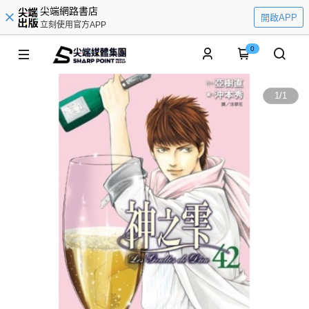
尖端網路書店
開啟APP
立刻使用官方APP
0
1
/
1