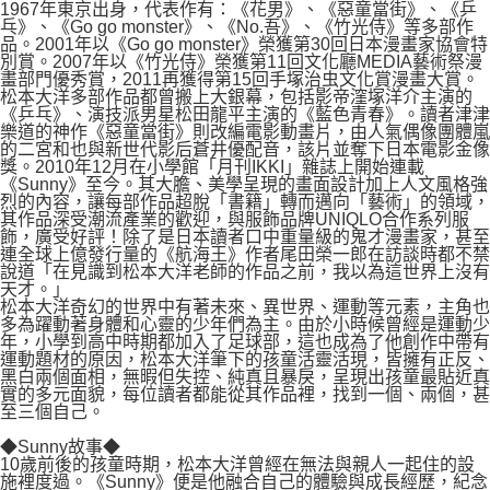
1967年東京出身，代表作有：《花男》、《惡童當街》、《乒
乓》、《Go go monster》、《No.吾》、《竹光侍》等多部作
品。2001年以《Go go monster》榮獲第30回日本漫畫家協會特
別賞。2007年以《竹光侍》榮獲第11回文化廳MEDIA藝術祭漫
畫部門優秀賞，2011再獲得第15回手塚治虫文化賞漫畫大賞。
松本大洋多部作品都曾搬上大銀幕，包括影帝漥塚洋介主演的
《乒乓》、演技派男星松田龍平主演的《藍色青春》。讀者津津
樂道的神作《惡童當街》則改編電影動畫片，由人氣偶像團體嵐
的二宮和也與新世代影后蒼井優配音，該片並奪下日本電影金像
獎。2010年12月在小學館「月刊IKKI」雜誌上開始連載
《Sunny》至今。其大膽、美學呈現的畫面設計加上人文風格強
烈的內容，讓每部作品超脫「書籍」轉而邁向「藝術」的領域，
其作品深受潮流產業的歡迎，與服飾品牌UNIQLO合作系列服
飾，廣受好評！除了是日本讀者口中重量級的鬼才漫畫家，甚至
連全球上億發行量的《航海王》作者尾田榮一郎在訪談時都不禁
說道「在見識到松本大洋老師的作品之前，我以為這世界上沒有
天才。」
松本大洋奇幻的世界中有著未來、異世界、運動等元素，主角也
多為躍動著身體和心靈的少年們為主。由於小時候曾經是運動少
年，小學到高中時期都加入了足球部，這也成為了他創作中帶有
運動題材的原因，松本大洋筆下的孩童活靈活現，皆擁有正反、
黑白兩個面相，無暇但失控、純真且暴戾，呈現出孩童最貼近真
實的多元面貌，每位讀者都能從其作品裡，找到一個、兩個，甚
至三個自己。
◆Sunny故事◆
10歲前後的孩童時期，松本大洋曾經在無法與親人一起住的設
施裡度過。《Sunny》便是他融合自己的體驗與成長經歷，紀念