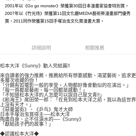
付款後7-11取貨
２．關於個人資料處理事宜，請瀏覽以下網址：
2001年以《Go go monster》榮獲第30回日本漫畫家協會特別賞。
每筆NT$80，滿NT$500(含以上)免運費
https://aftee.tw/terms/#terms3
2007年以《竹光侍》榮獲第11回文化廳MEDIA藝術祭漫畫部門優秀
３．未成年的使用者請事先徵得法定代理人或監護人之同意方可使用
宅配
賞，2011同作榮獲第15回手塚治虫文化賞漫畫大賞。
「AFTEE先享後付」，若未經同意申辦者引起之損失，本公司不負相關責
任。
每筆NT$100，滿NT$800(含以上)免運費
４．使用「AFTEE先享後付」時，將依據個別帳號之用戶狀況，依本公司即
時審查核予不同之上限額度；若仍有額度不足之情形，本公司將視審查結果
國家/地區配送
查看運費
請求用戶進行身份認證。
詳細說明
相關推薦
５．嚴禁一人註冊多個帳號或使用他人資訊註冊。若發現惡意使用之情形，
恩沛科技股份有限公司將有權停止該用戶之使用額度並採取法律行動。
松本大洋《Sunny》動人完結篇!!
來自讀者的強力推薦，推薦給所有想要感動、渴望藝術，追求更
多層次收藏的你！
「分鏡有如電影一般的享受，人物都好像會動似的在演出。」
「每一頁都是藝術、每一回都是感動！」
「不知道松本大洋的人怎麼可以說自己是文青!!」
《航海王》尾田榮一郎：「在見到松本大洋之前，我以為這世界
上沒有天才。」
《惡童當街》、《乒乓》鬼才大師
日本手塚治虫賞得主──松本大洋
掏盡自身、止不住淚水的──《Sunny》
「獻給孩子們的故事！」
◆認識松本大洋◆