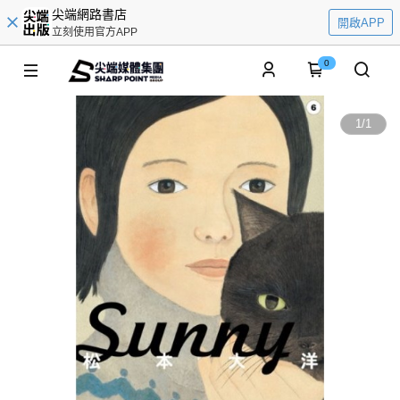
尖端網路書店
開啟APP
立刻使用官方APP
0
1
/
1