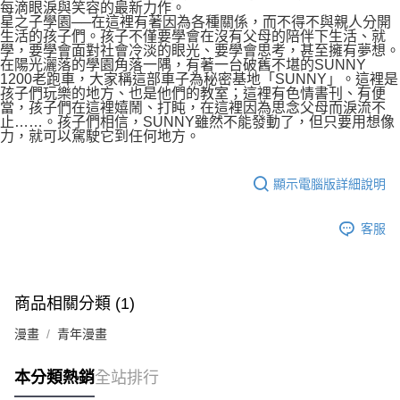
每滴眼淚與笑容的最新力作。
星之子學園──在這裡有著因為各種關係，而不得不與親人分開
生活的孩子們。孩子不僅要學會在沒有父母的陪伴下生活、就
學，要學會面對社會冷淡的眼光、要學會思考，甚至擁有夢想。
在陽光灑落的學園角落一隅，有著一台破舊不堪的SUNNY
1200老跑車，大家稱這部車子為秘密基地「SUNNY」。這裡是
孩子們玩樂的地方、也是他們的教室；這裡有色情書刊、有便
當，孩子們在這裡嬉鬧、打盹，在這裡因為思念父母而淚流不
止……。孩子們相信，SUNNY雖然不能發動了，但只要用想像
力，就可以駕駛它到任何地方。
顯示電腦版詳細說明
客服
商品相關分類 (1)
漫畫
青年漫畫
本分類熱銷
全站排行