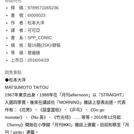
商品特色
相關說明
條 碼：9789571065236
【關於「AFTEE先享後付」】
ATM付款
AFTEE先享後付是「在收到商品之後才付款」的支付方式。 讓您購物簡單
書 號：6I000023
便利好安心！
作 者：松本大洋
１．簡單：不需註冊會員、不需綁卡、不需儲值。
運送方式
譯 者：可可亞
２．便利：只要手機號碼，簡訊認證，即可結帳。
３．安心：先確認商品／服務後，再付款。
書 系：SPP_COMIC
全家取貨付款
規 格：菊16開(25K)/膠裝
每筆NT$80，滿NT$500(含以上)免運費
【「AFTEE先享後付」結帳流程】
１．於結帳方式選擇「AFTEE先享後付」後，將跳轉至「AFTEE先享後付」
等 級：普遍級
付款後全家取貨
結帳頁面，進行簡訊認證並確認金額後，即可完成結帳。
上市日：2016/04/29
２．訂單成立數日內，您將收到繳費通知簡訊。
每筆NT$80，滿NT$500(含以上)免運費
３．收到繳費通知簡訊後14天內，點擊此簡訊中的連結，可透過四大超商／
銷售重點
ATM／網路銀行／等多元方式進行付款，方視為交易完成。
萊爾富取貨付款
※ 請注意：結帳手續完成當下不需立刻繳費，但若您需要取消訂單，請聯絡
◆松本大洋
每筆NT$80，滿NT$500(含以上)免運費
購買商品的店家。未經商家同意取消之訂單仍視為有效，需透過AFTEE先享
MATSUMOTO TAITOU
後付繳納相關費用。
1967年東京出身，1988年在「月刊afternoon」以『STRAIGHT』
付款後萊爾富取貨
※ 交易是否成功請以「AFTEE先享後付 」之結帳頁面顯示為準，若有關於
是否繳費成功／繳費後需取消欲退款等相關疑問，請聯繫「AFTEE先享後付
入選四季賞，後來在講談社「MORNING」雜誌上發表出道。代表
每筆NT$80，滿NT$500(含以上)免運費
客戶支援中心」
https://netprotections.freshdesk.com/support/home
作有：《花男》、《惡童當街》、《乒乓》、《Go go
7-11取貨付款
monster》、《No.吾》、《竹光侍》……等等。2010年12月起
【注意事項】
１．透過由恩沛科技股份有限公司提供之「AFTEE先享後付」服務完成之交
每筆NT$80，滿NT$500(含以上)免運費
《Sunny》開始在小學館「月刊IKKI」雜誌上連載，目前則移至「月
易，需依本服務之必要範圍內提供個人資料，並將交易相關給付款項請求債
刊！pirits」連載。
權轉讓予恩沛科技股份有限公司。