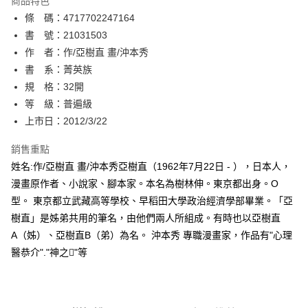
商品特色
相關說明
條 碼：4717702247164
【關於「AFTEE先享後付」】
ATM付款
AFTEE先享後付是「在收到商品之後才付款」的支付方式。 讓您購物簡單
書 號：21031503
便利好安心！
作 者：作/亞樹直 畫/沖本秀
１．簡單：不需註冊會員、不需綁卡、不需儲值。
運送方式
書 系：菁英族
２．便利：只要手機號碼，簡訊認證，即可結帳。
３．安心：先確認商品／服務後，再付款。
規 格：32開
全家取貨付款
等 級：普遍級
每筆NT$80，滿NT$500(含以上)免運費
【「AFTEE先享後付」結帳流程】
１．於結帳方式選擇「AFTEE先享後付」後，將跳轉至「AFTEE先享後付」
上市日：2012/3/22
付款後全家取貨
結帳頁面，進行簡訊認證並確認金額後，即可完成結帳。
２．訂單成立數日內，您將收到繳費通知簡訊。
銷售重點
每筆NT$80，滿NT$500(含以上)免運費
３．收到繳費通知簡訊後14天內，點擊此簡訊中的連結，可透過四大超商／
姓名:作/亞樹直 畫/沖本秀亞樹直（1962年7月22日 - ），日本人，
ATM／網路銀行／等多元方式進行付款，方視為交易完成。
萊爾富取貨付款
※ 請注意：結帳手續完成當下不需立刻繳費，但若您需要取消訂單，請聯絡
漫畫原作者、小說家、腳本家。本名為樹林伸。東京都出身。O
每筆NT$80，滿NT$500(含以上)免運費
購買商品的店家。未經商家同意取消之訂單仍視為有效，需透過AFTEE先享
型。 東京都立武藏高等學校、早稻田大學政治經濟學部畢業。「亞
後付繳納相關費用。
樹直」是姊弟共用的筆名，由他們兩人所組成。有時也以亞樹直
付款後萊爾富取貨
※ 交易是否成功請以「AFTEE先享後付 」之結帳頁面顯示為準，若有關於
是否繳費成功／繳費後需取消欲退款等相關疑問，請聯繫「AFTEE先享後付
A（姊）、亞樹直B（弟）為名。 沖本秀 專職漫畫家，作品有"心理
每筆NT$80，滿NT$500(含以上)免運費
客戶支援中心」
https://netprotections.freshdesk.com/support/home
醫恭介"."神之"等
7-11取貨付款
【注意事項】
１．透過由恩沛科技股份有限公司提供之「AFTEE先享後付」服務完成之交
每筆NT$80，滿NT$500(含以上)免運費
易，需依本服務之必要範圍內提供個人資料，並將交易相關給付款項請求債
權轉讓予恩沛科技股份有限公司。