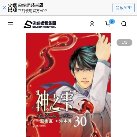
尖端網路書店
開啟APP
立刻使用官方APP
0
1
/
1