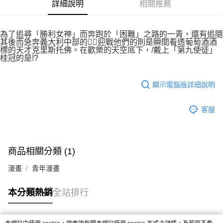
付款後7-11取貨
詳細說明
相關推薦
２．關於個人資料處理事宜，請瀏覽以下網址：
每筆NT$80，滿NT$500(含以上)免運費
https://aftee.tw/terms/#terms3
３．未成年的使用者請事先徵得法定代理人或監護人之同意方可使用
宅配
為了追尋「勝利女神」而奔跑於「困難」之路的一青，還有追隨
「AFTEE先享後付」，若未經同意申辦者引起之損失，本公司不負相關責
其後而急奔義大利中部的，迎戰他們的則是瞬間看透葡萄酒酒
任。
每筆NT$100，滿NT$800(含以上)免運費
標的天才克里斯托佛。在歡樂的天空底下，/戴上「第九使徒」
４．使用「AFTEE先享後付」時，將依據個別帳號之用戶狀況，依本公司即
桂冠的是!?
時審查核予不同之上限額度；若仍有額度不足之情形，本公司將視審查結果
國家/地區配送
查看運費
請求用戶進行身份認證。
５．嚴禁一人註冊多個帳號或使用他人資訊註冊。若發現惡意使用之情形，
顯示電腦版詳細說明
恩沛科技股份有限公司將有權停止該用戶之使用額度並採取法律行動。
客服
商品相關分類 (1)
漫畫
青年漫畫
本分類熱銷
全站排行