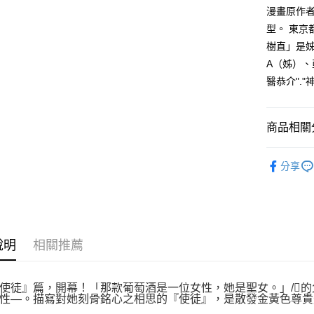
付款後全
２．訂單
漫畫原作
３．收到繳
每筆NT$8
型。 東
／ATM／
※ 請注意
樹直」是
萊爾富取
絡購買商品
A（姊）、
先享後付
每筆NT$8
※ 交易是
醫恭介"."
是否繳費成
付款後萊
付客戶支
每筆NT$8
商品相關分
【注意事
7-11取貨
１．透過由
漫畫
青
交易，需
每筆NT$8
分享
求債權轉
２．關於
付款後7-1
https://aft
每筆NT$8
３．未成
「AFTE
宅配
任。
４．使用「
說明
相關推薦
每筆NT$1
即時審查
結果請求
國家/地區
５．嚴禁
使徒』篇，開幕！「那款葡萄酒是一位女性，她是聖女。」/
形，恩沛
性—。描寫對她刻骨銘心之相思的『使徒』，是散發金黃色尊貴
動。