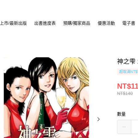
上市/最新出版
出書進度表
預購/獨家商品
優惠活動
電子書
神之雫 2
超取滿NT$
NT$1
NT$140
數量