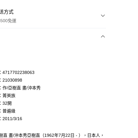
送方式
500免運
次付款
付款
享後付
717702238063
21030898
FTEE先享後付」】
：作/亞樹直 畫/沖本秀
先享後付是「在收到商品之後才付款」的支付方式。 讓您購物簡單
心！
：菁英族
：不需註冊會員、不需綁卡、不需儲值。
：32開
：只要手機號碼，簡訊認證，即可結帳。
：普遍級
：先確認商品／服務後，再付款。
011/3/16
付款
EE先享後付」結帳流程】
0，滿NT$500(含以上)免運費
方式選擇「AFTEE先享後付」後，將跳轉至「AFTEE先享後
頁面，進行簡訊認證並確認金額後，即可完成結帳。
樹直 畫/沖本秀亞樹直（1962年7月22日 - ），日本人，