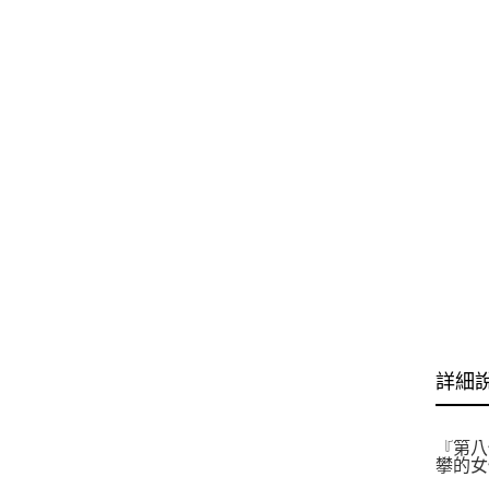
詳細
『第八
攀的女