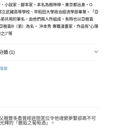
家取貨
成立數日內，您將收到繳費通知簡訊。
者、小說家、腳本家。本名為樹林伸。東京都出身。O
費通知簡訊後14天內，點擊此簡訊中的連結，可透過四大超商
0，滿NT$500(含以上)免運費
京都立武藏高等學校、早稻田大學政治經濟學部畢業。「亞
網路銀行／等多元方式進行付款，方視為交易完成。
：結帳手續完成當下不需立刻繳費，但若您需要取消訂單，請聯
姊弟共用的筆名，由他們兩人所組成。有時也以亞樹直
貨付款
的店家。未經商家同意取消之訂單仍視為有效，需透過AFTEE
亞樹直B（弟）為名。 沖本秀 專職漫畫家，作品有"心理
繳納相關費用。
0，滿NT$500(含以上)免運費
否成功請以「AFTEE先享後付 」之結帳頁面顯示為準，若有關於
神之"等
功／繳費後需取消欲退款等相關疑問，請聯繫「AFTEE先享後
爾富取貨
援中心」
https://netprotections.freshdesk.com/support/home
0，滿NT$500(含以上)免運費
類 (1)
項】
付款
恩沛科技股份有限公司提供之「AFTEE先享後付」服務完成之
年漫畫
依本服務之必要範圍內提供個人資料，並將交易相關給付款項請
0，滿NT$500(含以上)免運費
客服
讓予恩沛科技股份有限公司。
個人資料處理事宜，請瀏覽以下網址：
1取貨
ee.tw/terms/#terms3
0，滿NT$500(含以上)免運費
年的使用者請事先徵得法定代理人或監護人之同意方可使用
E先享後付」，若未經同意申辦者引起之損失，本公司不負相關責
AFTEE先享後付」時，將依據個別帳號之用戶狀況，依本公司
00，滿NT$800(含以上)免運費
核予不同之上限額度；若仍有額度不足之情形，本公司將視審查
用戶進行身份認證。
配送
查看運費
一人註冊多個帳號或使用他人資訊註冊。若發現惡意使用之情
的父親豐多香曾經迷戀某位令他魂縈夢繫卻高不可
科技股份有限公司將有權停止該用戶之使用額度並採取法律行
光輝的「邂逅之葡萄酒」。