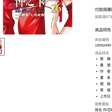
付款與運
超取滿NT$
付款方式
商品特色
信用卡一
商品編號
10050499
超商取貨
商品特色
AFTEE先
條 碼：4
相關說明
書 號：
【關於「A
作 者
ATM付款
AFTEE
便利好安
書 系
１．簡單
規 格
２．便利
運送方式
等 級
３．安心
上市日：2
全家取貨
【「AFT
每筆NT$8
銷售重點
１．於結帳
付」結帳
姓名:作/亞