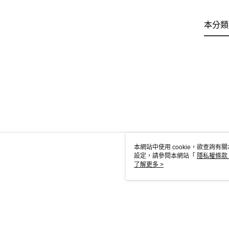
本分類
本網站中使用 cookie，欲查詢有關
設定，請參閱本網站「
隱私權條款
使用 cookie。
了解更多 >