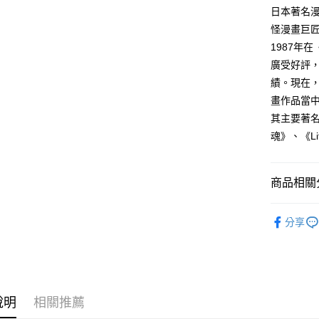
付款後全
２．訂單
日本著名
３．收到繳
每筆NT$8
怪漫畫巨
／ATM／
※ 請注意
1987年在
萊爾富取
絡購買商品
廣受好評
先享後付
每筆NT$8
※ 交易是
績。現在，
是否繳費成
付款後萊
畫作品當中
付客戶支
每筆NT$8
其主要著名
【注意事
魂》、《Lit
7-11取貨
１．透過由
交易，需
每筆NT$8
求債權轉
商品相關分
２．關於
付款後7-1
https://aft
每筆NT$8
３．未成
漫畫
青
「AFTE
分享
宅配
任。
４．使用「
每筆NT$1
即時審查
結果請求
國家/地區
５．嚴禁
形，恩沛
說明
相關推薦
動。