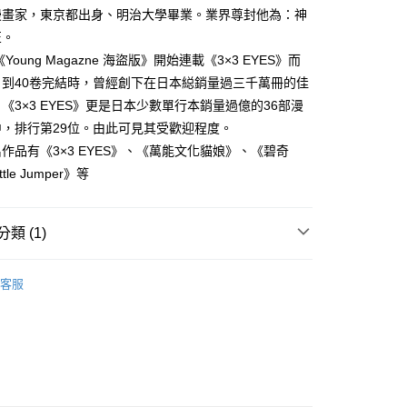
家取貨
成立數日內，您將收到繳費通知簡訊。
漫畫家，東京都出身、明治大學畢業。業界尊封他為：神
費通知簡訊後14天內，點擊此簡訊中的連結，可透過四大超商
0，滿NT$500(含以上)免運費
匠。
網路銀行／等多元方式進行付款，方視為交易完成。
：結帳手續完成當下不需立刻繳費，但若您需要取消訂單，請聯
《Young Magazne 海盜版》開始連載《3×3 EYES》而
貨付款
的店家。未經商家同意取消之訂單仍視為有效，需透過AFTEE
，到40卷完結時，曾經創下在日本縂銷量過三千萬冊的佳
繳納相關費用。
0，滿NT$500(含以上)免運費
否成功請以「AFTEE先享後付 」之結帳頁面顯示為準，若有關於
《3×3 EYES》更是日本少數單行本銷量過億的36部漫
功／繳費後需取消欲退款等相關疑問，請聯繫「AFTEE先享後
爾富取貨
，排行第29位。由此可見其受歡迎程度。
援中心」
https://netprotections.freshdesk.com/support/home
0，滿NT$500(含以上)免運費
作品有《3×3 EYES》、《萬能文化貓娘》、《碧奇
項】
tle Jumper》等
付款
恩沛科技股份有限公司提供之「AFTEE先享後付」服務完成之
依本服務之必要範圍內提供個人資料，並將交易相關給付款項請
0，滿NT$500(含以上)免運費
讓予恩沛科技股份有限公司。
類 (1)
個人資料處理事宜，請瀏覽以下網址：
1取貨
ee.tw/terms/#terms3
0，滿NT$500(含以上)免運費
年的使用者請事先徵得法定代理人或監護人之同意方可使用
年漫畫
E先享後付」，若未經同意申辦者引起之損失，本公司不負相關責
客服
AFTEE先享後付」時，將依據個別帳號之用戶狀況，依本公司
00，滿NT$800(含以上)免運費
核予不同之上限額度；若仍有額度不足之情形，本公司將視審查
用戶進行身份認證。
配送
查看運費
一人註冊多個帳號或使用他人資訊註冊。若發現惡意使用之情
科技股份有限公司將有權停止該用戶之使用額度並採取法律行