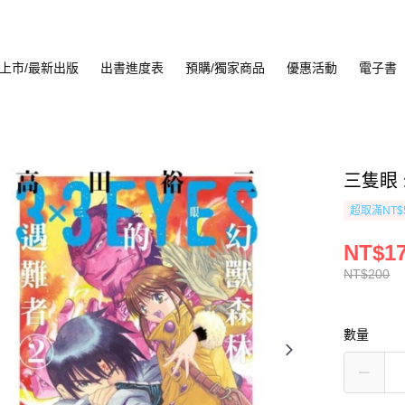
上市/最新出版
出書進度表
預購/獨家商品
優惠活動
電子書
三隻眼 
超取滿NT$
NT$1
NT$200
數量