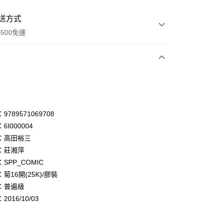
送方式
500免運
次付款
付款
享後付
789571069708
6I000004
FTEE先享後付」】
：高田裕三
先享後付是「在收到商品之後才付款」的支付方式。 讓您購物簡單
心！
：莊湘萍
：不需註冊會員、不需綁卡、不需儲值。
SPP_COMIC
：只要手機號碼，簡訊認證，即可結帳。
菊16開(25K)/膠裝
：先確認商品／服務後，再付款。
：普遍級
付款
EE先享後付」結帳流程】
016/10/03
0，滿NT$500(含以上)免運費
方式選擇「AFTEE先享後付」後，將跳轉至「AFTEE先享後
頁面，進行簡訊認證並確認金額後，即可完成結帳。