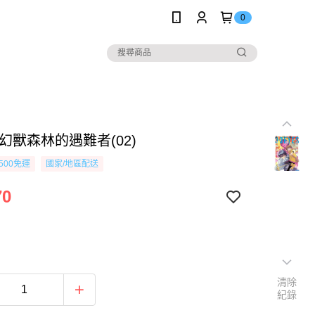
0
幻獸森林的遇難者(02)
500免運
國家/地區配送
70
清除
紀錄