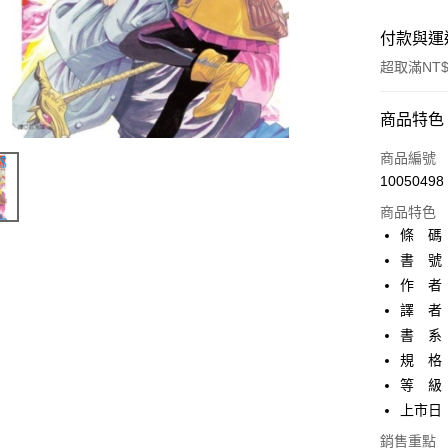
付款與運
超取滿NT$
付款方式
商品特色
信用卡一
商品編號
10050498
超商取貨
商品特色
AFTEE先
條 碼：9
相關說明
書 號：
【關於「A
作 者
ATM付款
AFTEE
便利好安
譯 者
１．簡單
書 系：
２．便利
運送方式
規 格：
３．安心
等 級
全家取貨
【「AFT
上市日：2
每筆NT$8
１．於結帳
付」結帳
銷售重點