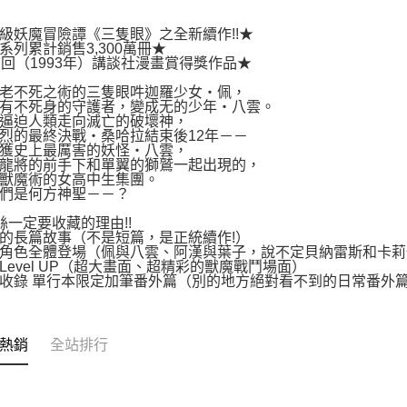
級妖魔冒險譚《三隻眼》之全新續作!!★
系列累計銷售3,300萬冊★
7回（1993年）講談社漫畫賞得獎作品★
老不死之術的三隻眼吽迦羅少女‧佩，
有不死身的守護者，變成无的少年‧八雲。
逼迫人類走向滅亡的破壞神，
烈的最終決戰‧桑哈拉結束後12年－－
獲史上最厲害的妖怪‧八雲，
龍將的前手下和單翼的獅鷲一起出現的，
獸魔術的女高中生集團。
們是何方神聖－－？
絲一定要收藏的理由!!
的長篇故事（不是短篇，是正統續作!）
角色全體登場（佩與八雲、阿漢與葉子，說不定貝納雷斯和卡莉
Level UP（超大畫面、超精彩的獸魔戰鬥場面）
收錄 單行本限定加筆番外篇（別的地方絕對看不到的日常番外
熱銷
全站排行