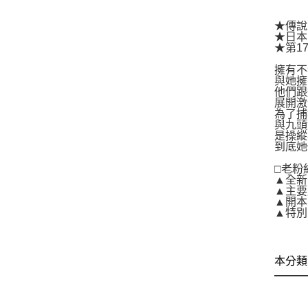
★傳說
★日本
★第1
擁有不
與她擁
他們跟
展開激
為了捕
與九頭
是操縱
到底她
□老粉
▲全新
▲主要
▲開本
▲特別
本分類