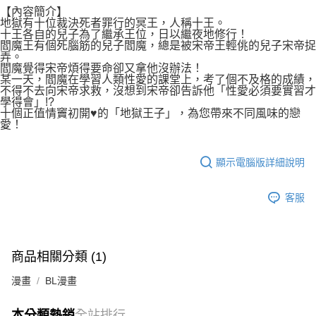
付款後7-11取貨
【內容簡介】
２．關於個人資料處理事宜，請瀏覽以下網址：
每筆NT$80，滿NT$500(含以上)免運費
地獄有十位裁決死者罪行的冥王，人稱十王。
https://aftee.tw/terms/#terms3
十王各自的兒子為了繼承王位，日以繼夜地修行！
３．未成年的使用者請事先徵得法定代理人或監護人之同意方可使用
閻魔王有個死腦筋的兒子閻魔，總是被宋帝王輕佻的兒子宋帝捉
宅配
「AFTEE先享後付」，若未經同意申辦者引起之損失，本公司不負相關責
弄。
任。
每筆NT$100，滿NT$800(含以上)免運費
閻魔覺得宋帝煩得要命卻又拿他沒辦法！
４．使用「AFTEE先享後付」時，將依據個別帳號之用戶狀況，依本公司即
某一天，閻魔在學習人類性愛的課堂上，考了個不及格的成績，
時審查核予不同之上限額度；若仍有額度不足之情形，本公司將視審查結果
不得不去向宋帝求救，沒想到宋帝卻告訴他「性愛必須要實習才
國家/地區配送
查看運費
請求用戶進行身份認證。
學得會」!?
十個正值情竇初開♥的「地獄王子」，為您帶來不同風味的戀
５．嚴禁一人註冊多個帳號或使用他人資訊註冊。若發現惡意使用之情形，
愛！
恩沛科技股份有限公司將有權停止該用戶之使用額度並採取法律行動。
顯示電腦版詳細說明
客服
商品相關分類 (1)
漫畫
BL漫畫
本分類熱銷
全站排行