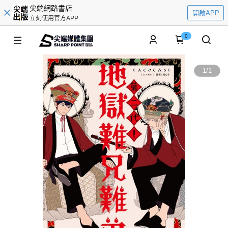
尖端網路書店
開啟APP
立刻使用官方APP
0
1
/
1