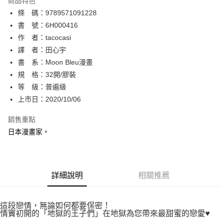
商品特色
相關說明
條 碼：9789571091228
【關於「AFTEE先享後付」】
ATM付款
AFTEE先享後付是「在收到商品之後才付款」的支付方式。 讓您購物簡單
書 號：6H000416
便利好安心！
作 者：tacocasi
１．簡單：不需註冊會員、不需綁卡、不需儲值。
運送方式
譯 者：田心宇
２．便利：只要手機號碼，簡訊認證，即可結帳。
３．安心：先確認商品／服務後，再付款。
書 系：Moon Bleu漫畫
全家取貨付款
規 格：32開/膠裝
每筆NT$80，滿NT$500(含以上)免運費
【「AFTEE先享後付」結帳流程】
１．於結帳方式選擇「AFTEE先享後付」後，將跳轉至「AFTEE先享後付」
等 級：普遍級
付款後全家取貨
結帳頁面，進行簡訊認證並確認金額後，即可完成結帳。
上市日：2020/10/06
２．訂單成立數日內，您將收到繳費通知簡訊。
每筆NT$80，滿NT$500(含以上)免運費
３．收到繳費通知簡訊後14天內，點擊此簡訊中的連結，可透過四大超商／
銷售重點
ATM／網路銀行／等多元方式進行付款，方視為交易完成。
萊爾富取貨付款
※ 請注意：結帳手續完成當下不需立刻繳費，但若您需要取消訂單，請聯絡
日本漫畫家。
每筆NT$80，滿NT$500(含以上)免運費
購買商品的店家。未經商家同意取消之訂單仍視為有效，需透過AFTEE先享
後付繳納相關費用。
付款後萊爾富取貨
※ 交易是否成功請以「AFTEE先享後付 」之結帳頁面顯示為準，若有關於
是否繳費成功／繳費後需取消欲退款等相關疑問，請聯繫「AFTEE先享後付
每筆NT$80，滿NT$500(含以上)免運費
詳細說明
相關推薦
客戶支援中心」
https://netprotections.freshdesk.com/support/home
7-11取貨付款
【注意事項】
１．透過由恩沛科技股份有限公司提供之「AFTEE先享後付」服務完成之交
每筆NT$80，滿NT$500(含以上)免運費
這段戀情，無論如何都要保密！
易，需依本服務之必要範圍內提供個人資料，並將交易相關給付款項請求債
情竇初開的「地獄的王子們」在地獄為您帶來最甜蜜的戀愛♥
權轉讓予恩沛科技股份有限公司。