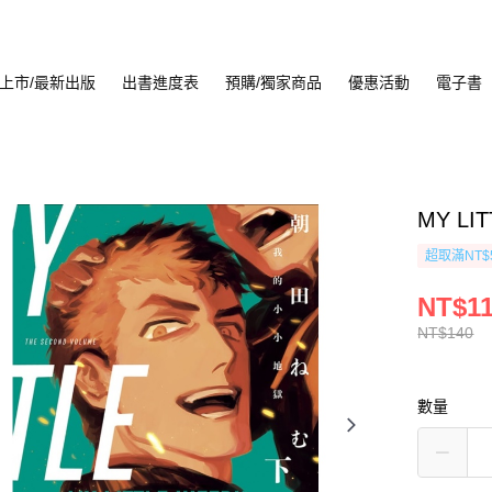
上市/最新出版
出書進度表
預購/獨家商品
優惠活動
電子書
MY LI
超取滿NT$
NT$1
NT$140
數量