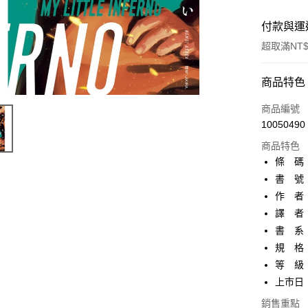
付款與運
超取滿NT$
付款方式
商品特色
信用卡一
商品編號
10050490
超商取貨
商品特色
AFTEE先
條 碼：9
相關說明
書 號：
【關於「A
作 者
ATM付款
AFTEE
便利好安
譯 者：
１．簡單
書 系：
２．便利
運送方式
規 格：
３．安心
等 級
全家取貨
【「AFT
上市日：2
每筆NT$8
１．於結帳
付」結帳
銷售重點