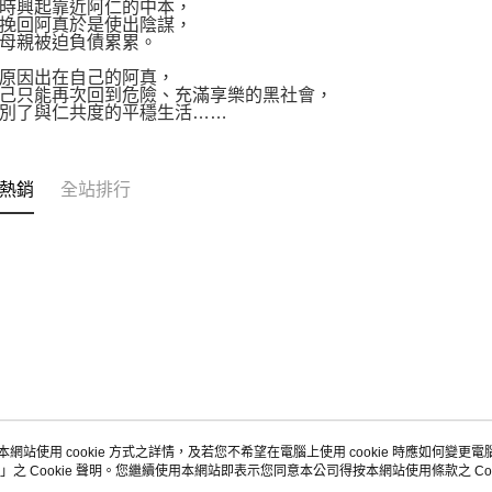
時興起靠近阿仁的中本，
挽回阿真於是使出陰謀，
母親被迫負債累累。
原因出在自己的阿真，
己只能再次回到危險、充滿享樂的黑社會，
別了與仁共度的平穩生活……
熱銷
全站排行
本網站使用 cookie 方式之詳情，及若您不希望在電腦上使用 cookie 時應如何變更電腦的
」之 Cookie 聲明。您繼續使用本網站即表示您同意本公司得按本網站使用條款之 Coo
關於我們
客服資訊