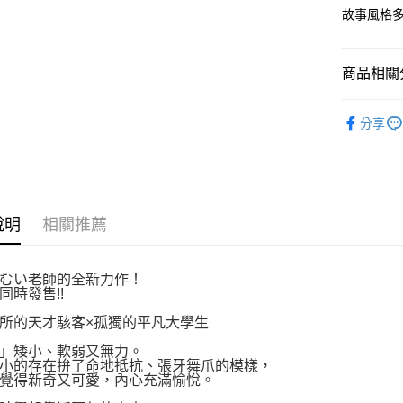
付款後全
２．訂單
故事風格多
３．收到繳
每筆NT$8
／ATM／
※ 請注意
萊爾富取
絡購買商品
商品相關分
先享後付
每筆NT$8
※ 交易是
漫畫
B
是否繳費成
付款後萊
分享
付客戶支
每筆NT$8
【注意事
7-11取貨
１．透過由
交易，需
每筆NT$8
求債權轉
說明
相關推薦
２．關於
付款後7-1
https://aft
每筆NT$8
３．未成
むい老師的全新力作！
「AFTE
宅配
同時發售!!
任。
４．使用「
每筆NT$1
所的天才駭客×孤獨的平凡大學生
即時審查
結果請求
國家/地區
」矮小、軟弱又無力。
５．嚴禁
小的存在拚了命地抵抗、張牙舞爪的模樣，
形，恩沛
覺得新奇又可愛，內心充滿愉悅。
動。