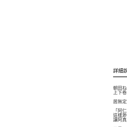
詳細
朝田ね
上下卷
居無定
「阿仁
這樣渺
讓阿真