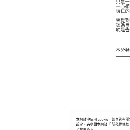
只是一
一心想
讓仁的
察覺到
認為自
於是告
本分類
本網站中使用 cookie，欲查詢有關
設定，請參閱本網站「
隱私權條款
使用 cookie。
了解更多 >