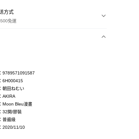
送方式
500免運
次付款
付款
享後付
789571091587
6H000415
FTEE先享後付」】
：朝田ねむい
先享後付是「在收到商品之後才付款」的支付方式。 讓您購物簡單
心！
AKIRA
：不需註冊會員、不需綁卡、不需儲值。
Moon Bleu漫畫
：只要手機號碼，簡訊認證，即可結帳。
32開/膠裝
：先確認商品／服務後，再付款。
：普遍級
付款
EE先享後付」結帳流程】
020/11/10
0，滿NT$500(含以上)免運費
方式選擇「AFTEE先享後付」後，將跳轉至「AFTEE先享後
頁面，進行簡訊認證並確認金額後，即可完成結帳。