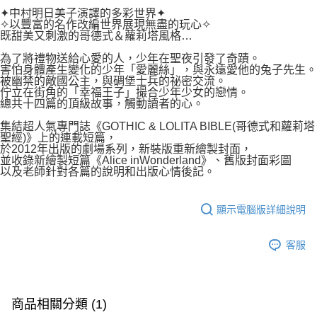
付款後7-11取貨
２．關於個人資料處理事宜，請瀏覽以下網址：
✦中村明日美子演譯的多彩世界✦
每筆NT$80，滿NT$500(含以上)免運費
✧以豐富的名作改編世界展現無盡的玩心✧
https://aftee.tw/terms/#terms3
既甜美又刺激的哥德式＆蘿莉塔風格…
３．未成年的使用者請事先徵得法定代理人或監護人之同意方可使用
宅配
「AFTEE先享後付」，若未經同意申辦者引起之損失，本公司不負相關責
為了將禮物送給心愛的人，少年在聖夜引發了奇蹟。
任。
每筆NT$100，滿NT$800(含以上)免運費
害怕身體產生變化的少年「愛麗絲」，與永遠愛他的兔子先生。
４．使用「AFTEE先享後付」時，將依據個別帳號之用戶狀況，依本公司即
被幽禁的敵國公主，與碉堡士兵的祕密交流。
時審查核予不同之上限額度；若仍有額度不足之情形，本公司將視審查結果
國家/地區配送
查看運費
佇立在街角的「幸福王子」撮合少年少女的戀情。
請求用戶進行身份認證。
總共十四篇的頂級故事，觸動讀者的心。
５．嚴禁一人註冊多個帳號或使用他人資訊註冊。若發現惡意使用之情形，
集結超人氣專門誌《GOTHIC & LOLITA BIBLE(哥德式和蘿莉塔
恩沛科技股份有限公司將有權停止該用戶之使用額度並採取法律行動。
聖經)》上的連載短篇，
於2012年出版的劇場系列，新裝版重新繪製封面，
並收錄新繪製短篇《Alice inWonderland》、舊版封面彩圖
以及老師針對各篇的說明和出版心情後記。
顯示電腦版詳細說明
客服
商品相關分類 (1)