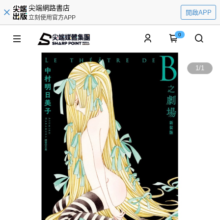
尖端網路書店
開啟APP
立刻使用官方APP
0
1
/
1