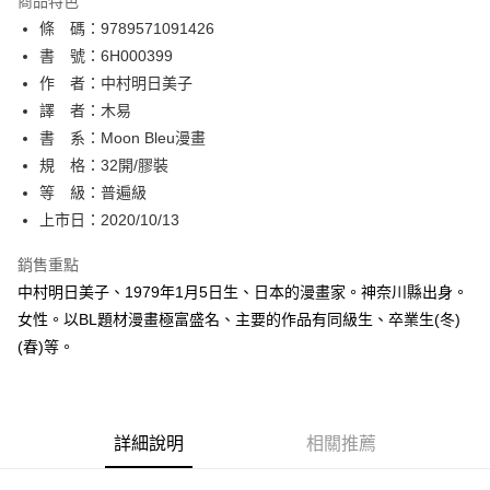
商品特色
相關說明
條 碼：9789571091426
【關於「AFTEE先享後付」】
ATM付款
AFTEE先享後付是「在收到商品之後才付款」的支付方式。 讓您購物簡單
書 號：6H000399
便利好安心！
作 者：中村明日美子
１．簡單：不需註冊會員、不需綁卡、不需儲值。
運送方式
譯 者：木易
２．便利：只要手機號碼，簡訊認證，即可結帳。
３．安心：先確認商品／服務後，再付款。
書 系：Moon Bleu漫畫
全家取貨付款
規 格：32開/膠裝
每筆NT$80，滿NT$500(含以上)免運費
【「AFTEE先享後付」結帳流程】
１．於結帳方式選擇「AFTEE先享後付」後，將跳轉至「AFTEE先享後付」
等 級：普遍級
付款後全家取貨
結帳頁面，進行簡訊認證並確認金額後，即可完成結帳。
上市日：2020/10/13
２．訂單成立數日內，您將收到繳費通知簡訊。
每筆NT$80，滿NT$500(含以上)免運費
３．收到繳費通知簡訊後14天內，點擊此簡訊中的連結，可透過四大超商／
銷售重點
ATM／網路銀行／等多元方式進行付款，方視為交易完成。
萊爾富取貨付款
※ 請注意：結帳手續完成當下不需立刻繳費，但若您需要取消訂單，請聯絡
中村明日美子、1979年1月5日生、日本的漫畫家。神奈川縣出身。
每筆NT$80，滿NT$500(含以上)免運費
購買商品的店家。未經商家同意取消之訂單仍視為有效，需透過AFTEE先享
女性。以BL題材漫畫極富盛名、主要的作品有同級生、卒業生(冬)
後付繳納相關費用。
(春)等。
付款後萊爾富取貨
※ 交易是否成功請以「AFTEE先享後付 」之結帳頁面顯示為準，若有關於
是否繳費成功／繳費後需取消欲退款等相關疑問，請聯繫「AFTEE先享後付
每筆NT$80，滿NT$500(含以上)免運費
客戶支援中心」
https://netprotections.freshdesk.com/support/home
7-11取貨付款
【注意事項】
詳細說明
相關推薦
１．透過由恩沛科技股份有限公司提供之「AFTEE先享後付」服務完成之交
每筆NT$80，滿NT$500(含以上)免運費
易，需依本服務之必要範圍內提供個人資料，並將交易相關給付款項請求債
權轉讓予恩沛科技股份有限公司。