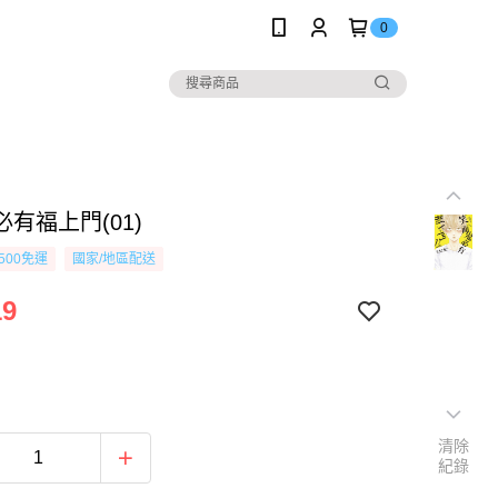
0
有福上門(01)
500免運
國家/地區配送
19
清除
紀錄