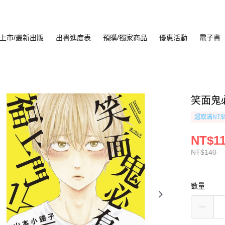
上市/最新出版
出書進度表
預購/獨家商品
優惠活動
電子書
笑面鬼必
超取滿NT$
NT$1
NT$140
數量