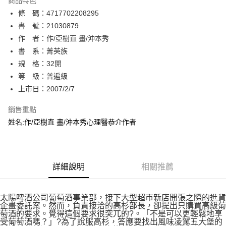
商品特色
相關說明
條 碼：4717702208295
【關於「AFTEE先享後付」】
ATM付款
AFTEE先享後付是「在收到商品之後才付款」的支付方式。 讓您購物簡單
書 號：21030879
便利好安心！
作 者：作/亞樹直 畫/沖本秀
１．簡單：不需註冊會員、不需綁卡、不需儲值。
運送方式
書 系：菁英族
２．便利：只要手機號碼，簡訊認證，即可結帳。
３．安心：先確認商品／服務後，再付款。
規 格：32開
全家取貨付款
等 級：普遍級
每筆NT$80，滿NT$500(含以上)免運費
【「AFTEE先享後付」結帳流程】
１．於結帳方式選擇「AFTEE先享後付」後，將跳轉至「AFTEE先享後付」
上市日：2007/2/7
付款後全家取貨
結帳頁面，進行簡訊認證並確認金額後，即可完成結帳。
２．訂單成立數日內，您將收到繳費通知簡訊。
銷售重點
每筆NT$80，滿NT$500(含以上)免運費
３．收到繳費通知簡訊後14天內，點擊此簡訊中的連結，可透過四大超商／
姓名:作/亞樹直 畫/沖本秀心理醫恭介作者
ATM／網路銀行／等多元方式進行付款，方視為交易完成。
萊爾富取貨付款
※ 請注意：結帳手續完成當下不需立刻繳費，但若您需要取消訂單，請聯絡
每筆NT$80，滿NT$500(含以上)免運費
購買商品的店家。未經商家同意取消之訂單仍視為有效，需透過AFTEE先享
後付繳納相關費用。
付款後萊爾富取貨
※ 交易是否成功請以「AFTEE先享後付 」之結帳頁面顯示為準，若有關於
詳細說明
相關推薦
是否繳費成功／繳費後需取消欲退款等相關疑問，請聯繫「AFTEE先享後付
每筆NT$80，滿NT$500(含以上)免運費
客戶支援中心」
https://netprotections.freshdesk.com/support/home
7-11取貨付款
太陽啤酒公司葡萄酒事業部，接下大型超市新店開張之際的進貨
【注意事項】
企畫委託案。然而，負責接洽的高杉部長，卻提出只購買高級葡
１．透過由恩沛科技股份有限公司提供之「AFTEE先享後付」服務完成之交
每筆NT$80，滿NT$500(含以上)免運費
萄酒的要求。覺得這個要求很突兀的?。「不是可以更輕鬆地享
易，需依本服務之必要範圍內提供個人資料，並將交易相關給付款項請求債
受葡萄酒嗎？」?為了說服高杉，答應要找出風味凌駕五大堡的
權轉讓予恩沛科技股份有限公司。