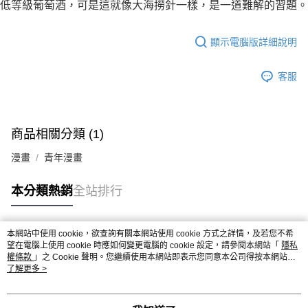
付款後7-11取貨
低等級葡萄酒，可是這就像大海撈針一樣，是一道難解的習題。
２．關於個人資料處理事宜，請瀏覽以下網址：
每筆NT$80，滿NT$500(含以上)免運費
https://aftee.tw/terms/#terms3
３．未成年的使用者請事先徵得法定代理人或監護人之同意方可使用
顯示電腦版詳細說明
宅配
「AFTEE先享後付」，若未經同意申辦者引起之損失，本公司不負相關責
任。
每筆NT$100，滿NT$800(含以上)免運費
４．使用「AFTEE先享後付」時，將依據個別帳號之用戶狀況，依本公司即
客服
時審查核予不同之上限額度；若仍有額度不足之情形，本公司將視審查結果
國家/地區配送
查看運費
請求用戶進行身份認證。
５．嚴禁一人註冊多個帳號或使用他人資訊註冊。若發現惡意使用之情形，
恩沛科技股份有限公司將有權停止該用戶之使用額度並採取法律行動。
商品相關分類 (1)
漫畫
青年漫畫
本分類熱銷
全站排行
本網站中使用 cookie，欲查詢有關本網站使用 cookie 方式之詳情，及若您不希
熱門標籤
望在電腦上使用 cookie 時應如何變更電腦的 cookie 設定，請參閱本網站「
隱私
權條款
」之 Cookie 聲明。您繼續使用本網站即表示您同意本公司得按本網站使
用條款之 Cookie 聲明使用 cookie。
了解更多 >