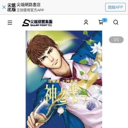
尖端網路書店
開啟APP
立刻使用官方APP
0
1
/
1