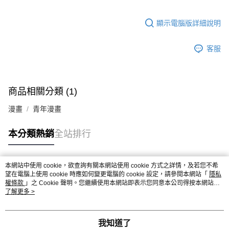
付款後7-11取貨
２．關於個人資料處理事宜，請瀏覽以下網址：
每筆NT$80，滿NT$500(含以上)免運費
https://aftee.tw/terms/#terms3
顯示電腦版詳細說明
３．未成年的使用者請事先徵得法定代理人或監護人之同意方可使用
宅配
「AFTEE先享後付」，若未經同意申辦者引起之損失，本公司不負相關責
任。
每筆NT$100，滿NT$800(含以上)免運費
客服
４．使用「AFTEE先享後付」時，將依據個別帳號之用戶狀況，依本公司即
時審查核予不同之上限額度；若仍有額度不足之情形，本公司將視審查結果
國家/地區配送
查看運費
請求用戶進行身份認證。
５．嚴禁一人註冊多個帳號或使用他人資訊註冊。若發現惡意使用之情形，
商品相關分類 (1)
恩沛科技股份有限公司將有權停止該用戶之使用額度並採取法律行動。
漫畫
青年漫畫
本分類熱銷
全站排行
本網站中使用 cookie，欲查詢有關本網站使用 cookie 方式之詳情，及若您不希
熱門標籤
望在電腦上使用 cookie 時應如何變更電腦的 cookie 設定，請參閱本網站「
隱私
權條款
」之 Cookie 聲明。您繼續使用本網站即表示您同意本公司得按本網站使
用條款之 Cookie 聲明使用 cookie。
了解更多 >
我知道了