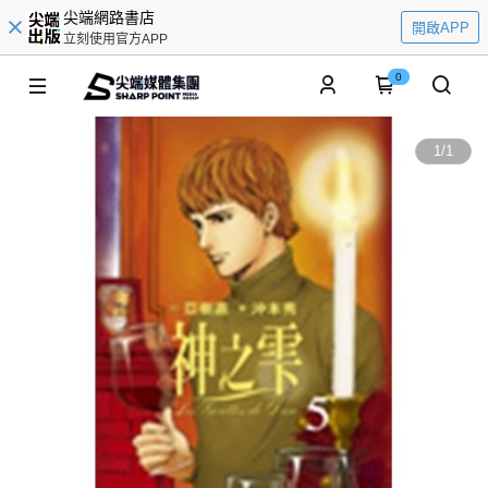
尖端網路書店
開啟APP
立刻使用官方APP
0
1
/
1