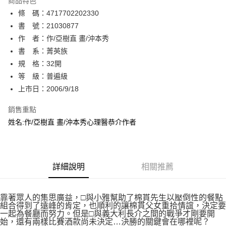
商品特色
相關說明
條 碼：4717702202330
【關於「AFTEE先享後付」】
ATM付款
AFTEE先享後付是「在收到商品之後才付款」的支付方式。 讓您購物簡單
書 號：21030877
便利好安心！
作 者：作/亞樹直 畫/沖本秀
１．簡單：不需註冊會員、不需綁卡、不需儲值。
運送方式
書 系：菁英族
２．便利：只要手機號碼，簡訊認證，即可結帳。
３．安心：先確認商品／服務後，再付款。
規 格：32開
全家取貨付款
等 級：普遍級
每筆NT$80，滿NT$500(含以上)免運費
【「AFTEE先享後付」結帳流程】
１．於結帳方式選擇「AFTEE先享後付」後，將跳轉至「AFTEE先享後付」
上市日：2006/9/18
付款後全家取貨
結帳頁面，進行簡訊認證並確認金額後，即可完成結帳。
２．訂單成立數日內，您將收到繳費通知簡訊。
銷售重點
每筆NT$80，滿NT$500(含以上)免運費
３．收到繳費通知簡訊後14天內，點擊此簡訊中的連結，可透過四大超商／
姓名:作/亞樹直 畫/沖本秀心理醫恭介作者
ATM／網路銀行／等多元方式進行付款，方視為交易完成。
萊爾富取貨付款
※ 請注意：結帳手續完成當下不需立刻繳費，但若您需要取消訂單，請聯絡
每筆NT$80，滿NT$500(含以上)免運費
購買商品的店家。未經商家同意取消之訂單仍視為有效，需透過AFTEE先享
後付繳納相關費用。
付款後萊爾富取貨
※ 交易是否成功請以「AFTEE先享後付 」之結帳頁面顯示為準，若有關於
詳細說明
相關推薦
是否繳費成功／繳費後需取消欲退款等相關疑問，請聯繫「AFTEE先享後付
每筆NT$80，滿NT$500(含以上)免運費
客戶支援中心」
https://netprotections.freshdesk.com/support/home
7-11取貨付款
靠著眾人的集思廣益，□與小雅幫助了棉貫先生以壓倒性的餐點
【注意事項】
組合得到了遠峰的肯定，也順利的讓棉貫父女重拾情誼，決定要
１．透過由恩沛科技股份有限公司提供之「AFTEE先享後付」服務完成之交
每筆NT$80，滿NT$500(含以上)免運費
一起為餐廳而努力。但是□與義大利長介之間的戰爭才剛要開
易，需依本服務之必要範圍內提供個人資料，並將交易相關給付款項請求債
始，還有兩樣比賽酒款尚未決定…決勝的關鍵會在哪裡呢？
權轉讓予恩沛科技股份有限公司。