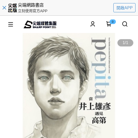
尖端網路書店
開啟APP
立刻使用官方APP
0
1
/
1