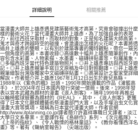
付款後7-11取貨
２．關於個人資料處理事宜，請瀏覽以下網址：
每筆NT$80，滿NT$500(含以上)免運費
詳細說明
相關推薦
https://aftee.tw/terms/#terms3
３．未成年的使用者請事先徵得法定代理人或監護人之同意方可使用
宅配
「AFTEE先享後付」，若未經同意申辦者引起之損失，本公司不負相關責
任。
每筆NT$100，滿NT$800(含以上)免運費
當漫畫大師井上雄彥遇見建築藝術鬼才高第，究竟會碰撞出什麼
４．使用「AFTEE先享後付」時，將依據個別帳號之用戶狀況，依本公司即
樣的藝術火花？當代漫畫大師井上雄彥，為了加強自身的表現
時審查核予不同之上限額度；若仍有額度不足之情形，本公司將視審查結果
力，前往西班牙取材。而取材的對象，正是知名建築大師高第。
國家/地區配送
查看運費
鬼才與奇才跨越時空的碰撞，會激盪出怎樣的火花呢？本書將透
請求用戶進行身份認證。
過井上雄彥的雙眼，以有別於建築專書的獨特觀點，帶您一窺另
５．嚴禁一人註冊多個帳號或使用他人資訊註冊。若發現惡意使用之情形，
一個角度的高第。本書收錄◎高達數十幅井上雄彥隨筆創作，內
恩沛科技股份有限公司將有權停止該用戶之使用額度並採取法律行動。
容包含水彩畫、人物素描、水墨畫、磁磚拼貼畫等，包羅萬象。
◎多幅西班牙當代特色建築物照片。◎井上雄彥專訪與西班牙遊
記。◎井上雄彥親筆手寫日文原稿及中日對照翻譯。◎井上雄彥
親筆繪製台灣版獨家中文磁磚拼貼畫。◎高第設計之聖家堂詳細
解說。作者簡介井上雄彥1967年1月12日出生於鹿兒島縣。
1988年以《紫色的楓》出道。1990年開始連載的作品《灌籃高
手》，於2004年在日本國內發行突破一億冊。後來，1998年發
表以宮本武藏為題材的漫畫《浪人劍客》，隔年1999年再推出
以輪椅籃球競賽為題材的《REAL》，其中，《浪人劍客》更獲
得了日本文化廳媒體藝術祭漫畫部門大賞，以及手塚治虫文化賞
漫畫大賞等獎項，堪稱為日本當代漫畫大師。作者官網
http://www.itplanning.co.jp/譯者簡介許嘉祥專職日文譯者，淡江
大學日文系畢業。主要譯作有《島耕作》系列、《次元艦隊》、
《上帝的指紋》、《令人戰慄的格林童話》、《教你看懂西洋名
畫》等。著有《聲納室報告》（尖端出版）。