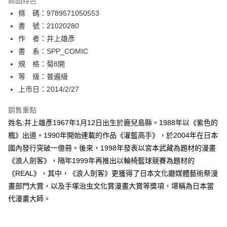
商品特色
相關說明
條 碼：9789571050553
【關於「AFTEE先享後付」】
ATM付款
AFTEE先享後付是「在收到商品之後才付款」的支付方式。 讓您購物簡單
書 號：21020280
便利好安心！
作 者：井上雄彥
１．簡單：不需註冊會員、不需綁卡、不需儲值。
運送方式
書 系：SPP_COMIC
２．便利：只要手機號碼，簡訊認證，即可結帳。
３．安心：先確認商品／服務後，再付款。
規 格：菊8開
全家取貨付款
等 級：普遍級
每筆NT$80，滿NT$500(含以上)免運費
【「AFTEE先享後付」結帳流程】
１．於結帳方式選擇「AFTEE先享後付」後，將跳轉至「AFTEE先享後付」
上市日：2014/2/27
付款後全家取貨
結帳頁面，進行簡訊認證並確認金額後，即可完成結帳。
２．訂單成立數日內，您將收到繳費通知簡訊。
銷售重點
每筆NT$80，滿NT$500(含以上)免運費
３．收到繳費通知簡訊後14天內，點擊此簡訊中的連結，可透過四大超商／
姓名:井上雄彥1967年1月12日出生於鹿兒島縣。1988年以《紫色的
ATM／網路銀行／等多元方式進行付款，方視為交易完成。
萊爾富取貨付款
※ 請注意：結帳手續完成當下不需立刻繳費，但若您需要取消訂單，請聯絡
楓》出道。1990年開始連載的作品《灌籃高手》，於2004年在日本
每筆NT$80，滿NT$500(含以上)免運費
購買商品的店家。未經商家同意取消之訂單仍視為有效，需透過AFTEE先享
國內發行突破一億冊。後來，1998年發表以宮本武藏為題材的漫畫
後付繳納相關費用。
《浪人劍客》，隔年1999年再推出以輪椅籃球競賽為題材的
付款後萊爾富取貨
※ 交易是否成功請以「AFTEE先享後付 」之結帳頁面顯示為準，若有關於
是否繳費成功／繳費後需取消欲退款等相關疑問，請聯繫「AFTEE先享後付
《REAL》，其中，《浪人劍客》更獲得了日本文化廳媒體藝術祭漫
每筆NT$80，滿NT$500(含以上)免運費
客戶支援中心」
https://netprotections.freshdesk.com/support/home
畫部門大賞，以及手塚治虫文化賞漫畫大賞等獎項，堪稱為日本當
7-11取貨付款
代漫畫大師。
【注意事項】
１．透過由恩沛科技股份有限公司提供之「AFTEE先享後付」服務完成之交
每筆NT$80，滿NT$500(含以上)免運費
易，需依本服務之必要範圍內提供個人資料，並將交易相關給付款項請求債
權轉讓予恩沛科技股份有限公司。