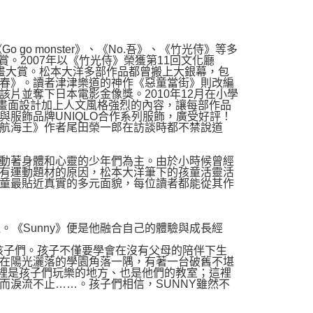
go monster》、《No.吾》、《竹光侍》等多
特別賞。2007年以《竹光侍》榮獲第11回文化廳
賞漫畫大賞。松本大洋多部作品都曾搬上大銀幕，包
春》。讀者津津樂道的神作《惡童當街》則改編
片並奪下日本電影金像獎。2010年12月在小學
現的畫面設計加上人文風格強烈的內容，讓每部作品
服飾品牌UNIQLO合作系列服飾，廣受好評！
航海王》作者尾田榮一郎在訪談時都不禁說道
動著身體和心靈的少年們為主。由於小時候曾經
有運動題材的原因，松本大洋筆下的孩童活靈活
童最貼近真實的多元面貌，每位讀者都能從其作
。《Sunny》便是他融合自己的體驗與成長經
孩子們。孩子不僅要學會在沒有父母的陪伴下生
在陽光灑落的學園角落一隅，有著一台破舊不堪
。這裡是孩子們玩樂的地方、也是他們的教室；這裡
而淚流不止……。孩子們相信，SUNNY雖然不