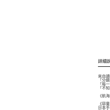
詳細
來自讀
「分鏡
「每一
「不知
《航海
《惡童
日本手