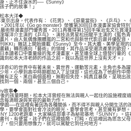
身、止不住淚水的──《Sunny》
孩子們的故事！」
松本大洋◆
7年東京出身，代表作有：《花男》、《惡童當街》、《乒乓》、《Go 
。2001年以《Go go monster》榮獲第30回日本漫畫家協會
IA藝術祭漫畫部門優秀賞，2011再獲得第15回手塚治虫文化
漥塚洋介主演的《乒乓》、演技派男星松田龍平主演的《藍色青
畫片，由人氣偶像團體嵐的二宮和也與新世代影后蒼井優配音，該
刊IKKI」雜誌上開始連載《Sunny》至今。其大膽、美學呈
書籍」轉而邁向「藝術」的領域，其作品深受潮流產業的歡迎，與
日本讀者口中重量級的鬼才漫畫家，甚至連全球上億發行量的《
識到松本大洋老師的作品之前，我以為這世界上沒有天才。」
洋奇幻的世界中有著未來、異世界、運動等元素，主角也多為躍
少年，小學到高中時期都加入了足球部，這也成為了他創作中帶
擁有正反、黑白兩個面相，無暇但失控、純真且暴戾，呈現出孩
找到一個、兩個，甚至三個自己。
nny故事◆
前後的孩童時期，松本大洋曾經在無法與親人一起住的設施裡度過
念每滴眼淚與笑容的最新力作。
學園──在這裡有著因為各種關係，而不得不與親人分開生活的
學，要學會面對社會冷淡的眼光、要學會思考，甚至擁有夢想。
NNY 1200老跑車，大家稱這部車子為秘密基地「SUNNY」
書刊、有便當，孩子們在這裡嬉鬧、打盹，在這裡因為思念父母
了，但只要用想像力，就可以駕駛它到任何地方。