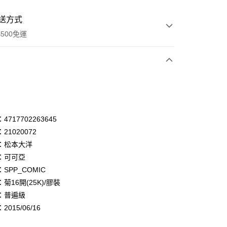
送方式
500免運
次付款
付款
享後付
717702263645
21020072
FTEE先享後付」】
：松本大洋
先享後付是「在收到商品之後才付款」的支付方式。 讓您購物簡單
心！
：可可亞
：不需註冊會員、不需綁卡、不需儲值。
SPP_COMIC
：只要手機號碼，簡訊認證，即可結帳。
菊16開(25K)/膠裝
：先確認商品／服務後，再付款。
：普遍級
付款
EE先享後付」結帳流程】
015/06/16
0，滿NT$500(含以上)免運費
方式選擇「AFTEE先享後付」後，將跳轉至「AFTEE先享後
頁面，進行簡訊認證並確認金額後，即可完成結帳。