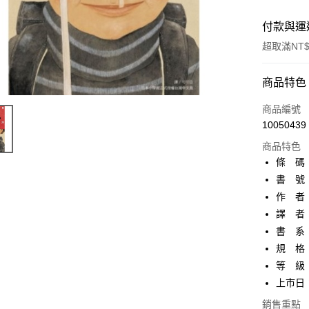
付款與運
超取滿NT$
付款方式
商品特色
信用卡一
商品編號
10050439
超商取貨
商品特色
AFTEE先
條 碼：4
相關說明
書 號：
【關於「A
作 者
ATM付款
AFTEE
便利好安
譯 者
１．簡單
書 系：
２．便利
運送方式
規 格：
３．安心
等 級
全家取貨
【「AFT
上市日：2
每筆NT$8
１．於結帳
付」結帳
銷售重點