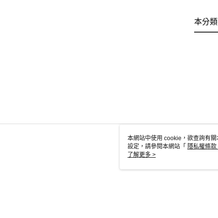
本分類
本網站中使用 cookie，欲查詢有關
設定，請參閱本網站「
隱私權條款
使用 cookie。
了解更多 >