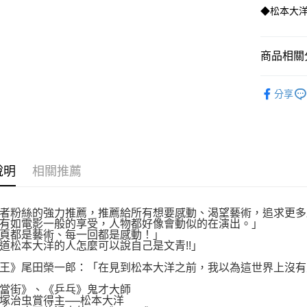
付款後全
２．訂單
◆松本大
３．收到繳
每筆NT$8
／ATM／
※ 請注意
萊爾富取
絡購買商品
商品相關分
先享後付
每筆NT$8
※ 交易是
漫畫
青
是否繳費成
付款後萊
分享
付客戶支
每筆NT$8
【注意事
7-11取貨
１．透過由
交易，需
每筆NT$8
求債權轉
說明
相關推薦
２．關於
付款後7-1
https://aft
每筆NT$8
３．未成
者粉絲的強力推薦，推薦給所有想要感動、渴望藝術，追求更多
「AFTE
宅配
有如電影一般的享受，人物都好像會動似的在演出。」
任。
頁都是藝術、每一回都是感動！」
４．使用「
每筆NT$1
道松本大洋的人怎麼可以說自己是文青!!」
即時審查
結果請求
國家/地區
王》尾田榮一郎：「在見到松本大洋之前，我以為這世界上沒有
５．嚴禁
形，恩沛
當街》、《乒乓》鬼才大師
動。
塚治虫賞得主──松本大洋