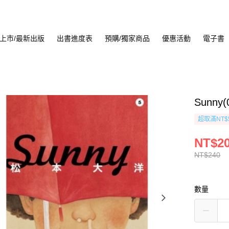
上市/最新出版
出書進度表
預購/獨家商品
優惠活動
電子書
Sunny(
超取滿NT$
NT$2
NT$240
數量