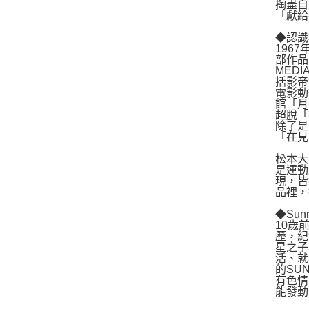
掏盡自
「獻給
◆認識
196
部作品
MED
括影帝
電影動
館「月
超脫「
除了是
「在見
松本大
是運動
現，皆
品裡，
◆Su
10歲
歷，紀
星之子
活、就
的SU
有色情
能發動