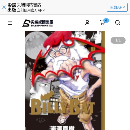
尖端網路書店
開啟APP
立刻使用官方APP
0
1
/
1