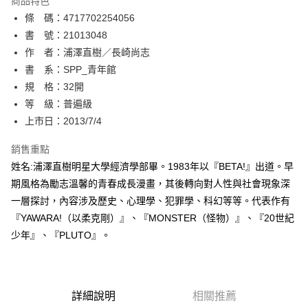
商品特色
相關說明
條 碼：4717702254056
【關於「AFTEE先享後付」】
ATM付款
AFTEE先享後付是「在收到商品之後才付款」的支付方式。 讓您購物簡單
書 號：21013048
便利好安心！
作 者：浦澤直樹／長崎尚志
１．簡單：不需註冊會員、不需綁卡、不需儲值。
運送方式
書 系：SPP_青年館
２．便利：只要手機號碼，簡訊認證，即可結帳。
３．安心：先確認商品／服務後，再付款。
規 格：32開
全家取貨付款
等 級：普遍級
每筆NT$80，滿NT$500(含以上)免運費
【「AFTEE先享後付」結帳流程】
１．於結帳方式選擇「AFTEE先享後付」後，將跳轉至「AFTEE先享後付」
上市日：2013/7/4
付款後全家取貨
結帳頁面，進行簡訊認證並確認金額後，即可完成結帳。
２．訂單成立數日內，您將收到繳費通知簡訊。
銷售重點
每筆NT$80，滿NT$500(含以上)免運費
３．收到繳費通知簡訊後14天內，點擊此簡訊中的連結，可透過四大超商／
姓名:浦澤直樹明星大學經濟學部畢。1983年以『BETA!』出道。早
ATM／網路銀行／等多元方式進行付款，方視為交易完成。
萊爾富取貨付款
※ 請注意：結帳手續完成當下不需立刻繳費，但若您需要取消訂單，請聯絡
期風格為勵志溫馨的青春成長漫畫，其後轉向對人性與社會現象深
每筆NT$80，滿NT$500(含以上)免運費
購買商品的店家。未經商家同意取消之訂單仍視為有效，需透過AFTEE先享
一層探討，內容涉及歷史、心理學、犯罪學、科幻等等。代表作有
後付繳納相關費用。
『YAWARA!（以柔克剛）』、『MONSTER（怪物）』、『20世紀
付款後萊爾富取貨
※ 交易是否成功請以「AFTEE先享後付 」之結帳頁面顯示為準，若有關於
是否繳費成功／繳費後需取消欲退款等相關疑問，請聯繫「AFTEE先享後付
少年』、『PLUTO』。
每筆NT$80，滿NT$500(含以上)免運費
客戶支援中心」
https://netprotections.freshdesk.com/support/home
7-11取貨付款
【注意事項】
１．透過由恩沛科技股份有限公司提供之「AFTEE先享後付」服務完成之交
每筆NT$80，滿NT$500(含以上)免運費
易，需依本服務之必要範圍內提供個人資料，並將交易相關給付款項請求債
詳細說明
相關推薦
權轉讓予恩沛科技股份有限公司。