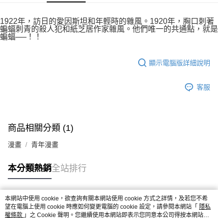
付款後7-11取貨
２．關於個人資料處理事宜，請瀏覽以下網址：
每筆NT$80，滿NT$500(含以上)免運費
https://aftee.tw/terms/#terms3
1922年，訪日的愛因斯坦和年輕時的雜風。1920年，胸口刺著
３．未成年的使用者請事先徵得法定代理人或監護人之同意方可使用
蝙蝠刺青的殺人犯和紙芝居作家雜風。他們唯一的共通點，就是
宅配
「AFTEE先享後付」，若未經同意申辦者引起之損失，本公司不負相關責
蝙蝠──！！
任。
每筆NT$100，滿NT$800(含以上)免運費
４．使用「AFTEE先享後付」時，將依據個別帳號之用戶狀況，依本公司即
時審查核予不同之上限額度；若仍有額度不足之情形，本公司將視審查結果
國家/地區配送
查看運費
顯示電腦版詳細說明
請求用戶進行身份認證。
５．嚴禁一人註冊多個帳號或使用他人資訊註冊。若發現惡意使用之情形，
恩沛科技股份有限公司將有權停止該用戶之使用額度並採取法律行動。
客服
商品相關分類 (1)
漫畫
青年漫畫
本分類熱銷
全站排行
本網站中使用 cookie，欲查詢有關本網站使用 cookie 方式之詳情，及若您不希
熱門標籤
望在電腦上使用 cookie 時應如何變更電腦的 cookie 設定，請參閱本網站「
隱私
權條款
」之 Cookie 聲明。您繼續使用本網站即表示您同意本公司得按本網站使