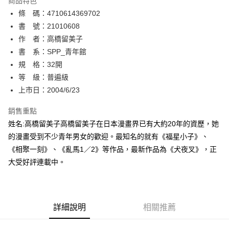
商品特色
相關說明
條 碼：4710614369702
【關於「AFTEE先享後付」】
ATM付款
AFTEE先享後付是「在收到商品之後才付款」的支付方式。 讓您購物簡單
書 號：21010608
便利好安心！
作 者：高橋留美子
１．簡單：不需註冊會員、不需綁卡、不需儲值。
運送方式
書 系：SPP_青年館
２．便利：只要手機號碼，簡訊認證，即可結帳。
３．安心：先確認商品／服務後，再付款。
規 格：32開
全家取貨付款
等 級：普遍級
每筆NT$80，滿NT$500(含以上)免運費
【「AFTEE先享後付」結帳流程】
１．於結帳方式選擇「AFTEE先享後付」後，將跳轉至「AFTEE先享後付」
上市日：2004/6/23
付款後全家取貨
結帳頁面，進行簡訊認證並確認金額後，即可完成結帳。
２．訂單成立數日內，您將收到繳費通知簡訊。
銷售重點
每筆NT$80，滿NT$500(含以上)免運費
３．收到繳費通知簡訊後14天內，點擊此簡訊中的連結，可透過四大超商／
姓名:高橋留美子高橋留美子在日本漫畫界已有大約20年的資歷，她
ATM／網路銀行／等多元方式進行付款，方視為交易完成。
萊爾富取貨付款
※ 請注意：結帳手續完成當下不需立刻繳費，但若您需要取消訂單，請聯絡
的漫畫受到不少青年男女的歡迎。最知名的就有《福星小子》、
每筆NT$80，滿NT$500(含以上)免運費
購買商品的店家。未經商家同意取消之訂單仍視為有效，需透過AFTEE先享
《相聚一刻》、《亂馬1／2》等作品，最新作品為《犬夜叉》，正
後付繳納相關費用。
大受好評連載中。
付款後萊爾富取貨
※ 交易是否成功請以「AFTEE先享後付 」之結帳頁面顯示為準，若有關於
是否繳費成功／繳費後需取消欲退款等相關疑問，請聯繫「AFTEE先享後付
每筆NT$80，滿NT$500(含以上)免運費
客戶支援中心」
https://netprotections.freshdesk.com/support/home
7-11取貨付款
【注意事項】
詳細說明
相關推薦
１．透過由恩沛科技股份有限公司提供之「AFTEE先享後付」服務完成之交
每筆NT$80，滿NT$500(含以上)免運費
易，需依本服務之必要範圍內提供個人資料，並將交易相關給付款項請求債
權轉讓予恩沛科技股份有限公司。