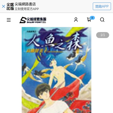
尖端網路書店
開啟APP
立刻使用官方APP
0
1
/
1