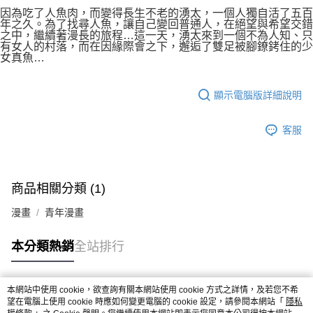
付款後7-11取貨
２．關於個人資料處理事宜，請瀏覽以下網址：
因為吃了人魚肉，而變得長生不老的湧太，一個人獨自活了五百
每筆NT$80，滿NT$500(含以上)免運費
年之久。為了找尋人魚，讓自己變回普通人，在絕望與希望交錯
https://aftee.tw/terms/#terms3
之中，繼續著漫長的旅程…這一天，湧太來到一個不為人知、只
３．未成年的使用者請事先徵得法定代理人或監護人之同意方可使用
宅配
有女人的村落，而在因緣際會之下，邂逅了雙足被腳鐐銬住的少
「AFTEE先享後付」，若未經同意申辦者引起之損失，本公司不負相關責
女真魚…
任。
每筆NT$100，滿NT$800(含以上)免運費
４．使用「AFTEE先享後付」時，將依據個別帳號之用戶狀況，依本公司即
時審查核予不同之上限額度；若仍有額度不足之情形，本公司將視審查結果
國家/地區配送
查看運費
顯示電腦版詳細說明
請求用戶進行身份認證。
５．嚴禁一人註冊多個帳號或使用他人資訊註冊。若發現惡意使用之情形，
恩沛科技股份有限公司將有權停止該用戶之使用額度並採取法律行動。
客服
商品相關分類 (1)
漫畫
青年漫畫
本分類熱銷
全站排行
本網站中使用 cookie，欲查詢有關本網站使用 cookie 方式之詳情，及若您不希
熱門標籤
望在電腦上使用 cookie 時應如何變更電腦的 cookie 設定，請參閱本網站「
隱私