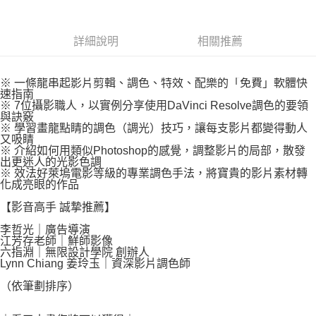
易，需依本服務之必要範圍內提供個人資料，並將交易相關給付款項請求債
權轉讓予恩沛科技股份有限公司。
付款後7-11取貨
２．關於個人資料處理事宜，請瀏覽以下網址：
每筆NT$80，滿NT$500(含以上)免運費
詳細說明
相關推薦
https://aftee.tw/terms/#terms3
３．未成年的使用者請事先徵得法定代理人或監護人之同意方可使用
宅配
「AFTEE先享後付」，若未經同意申辦者引起之損失，本公司不負相關責
任。
※ 一條龍串起影片剪輯、調色、特效、配樂的「免費」軟體快
每筆NT$100，滿NT$800(含以上)免運費
４．使用「AFTEE先享後付」時，將依據個別帳號之用戶狀況，依本公司即
速指南
※ 7位攝影職人，以實例分享使用DaVinci Resolve調色的要領
時審查核予不同之上限額度；若仍有額度不足之情形，本公司將視審查結果
國家/地區配送
查看運費
與訣竅
請求用戶進行身份認證。
※ 學習畫龍點睛的調色（調光）技巧，讓每支影片都變得動人
５．嚴禁一人註冊多個帳號或使用他人資訊註冊。若發現惡意使用之情形，
又吸睛
恩沛科技股份有限公司將有權停止該用戶之使用額度並採取法律行動。
※ 介紹如何用類似Photoshop的感覺，調整影片的局部，散發
出更迷人的光影色調
※ 效法好萊塢電影等級的專業調色手法，將寶貴的影片素材轉
化成亮眼的作品
【影音高手 誠摯推薦】
李哲光｜廣告導演
江芳存老師｜鮮師影像
六指淵｜無限設計學院 創辦人
Lynn Chiang 姜玲玉｜資深影片調色師
（依筆劃排序）