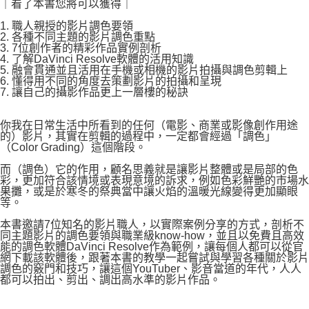
｜看了本書您將可以獲得｜
1. 職人親授的影片調色要領
2. 各種不同主題的影片調色重點
3. 7位創作者的精彩作品實例剖析
4. 了解DaVinci Resolve軟體的活用知識
5. 融會貫通並且活用在手機或相機的影片拍攝與調色剪輯上
6. 懂得用不同的角度去策劃影片的拍攝和呈現
7. 讓自己的攝影作品更上一層樓的秘訣
你我在日常生活中所看到的任何（電影、商業或影像創作用途
的）影片，其實在剪輯的過程中，一定都會經過「調色」
（Color Grading）這個階段。
而（調色）它的作用，顧名思義就是讓影片整體或是局部的色
彩，更加符合該情境或表現意境的訴求，例如色彩鮮艷的市場水
果攤，或是於寒冬的祭典當中讓火焰的溫暖光線變得更加顯眼
等。
本書邀請7位知名的影片職人，以實際案例分享的方式，剖析不
同主題影片的調色要領與職業級know-how，並且以免費且高效
能的調色軟體DaVinci Resolve作為範例，讓每個人都可以從官
網下載該軟體後，跟著本書的教學一起嘗試與學習各種關於影片
調色的竅門和技巧，讓這個YouTuber、影音當道的年代，人人
都可以拍出、剪出、調出高水準的影片作品。