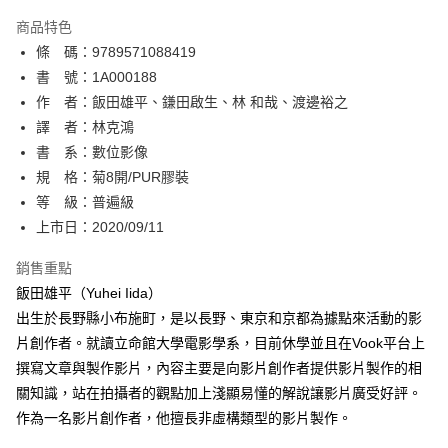
AFTEE先享後付
商品特色
相關說明
條 碼：9789571088419
【關於「AFTEE先享後付」】
ATM付款
AFTEE先享後付是「在收到商品之後才付款」的支付方式。 讓您購物簡單
書 號：1A000188
便利好安心！
作 者：飯田雄平、鎌田啟生、林 和哉、渡邊裕之
１．簡單：不需註冊會員、不需綁卡、不需儲值。
運送方式
譯 者：林克鴻
２．便利：只要手機號碼，簡訊認證，即可結帳。
３．安心：先確認商品／服務後，再付款。
書 系：數位影像
全家取貨付款
規 格：菊8開/PUR膠裝
每筆NT$80，滿NT$500(含以上)免運費
【「AFTEE先享後付」結帳流程】
１．於結帳方式選擇「AFTEE先享後付」後，將跳轉至「AFTEE先享後付」
等 級：普遍級
付款後全家取貨
結帳頁面，進行簡訊認證並確認金額後，即可完成結帳。
上市日：2020/09/11
２．訂單成立數日內，您將收到繳費通知簡訊。
每筆NT$80，滿NT$500(含以上)免運費
３．收到繳費通知簡訊後14天內，點擊此簡訊中的連結，可透過四大超商／
銷售重點
ATM／網路銀行／等多元方式進行付款，方視為交易完成。
萊爾富取貨付款
※ 請注意：結帳手續完成當下不需立刻繳費，但若您需要取消訂單，請聯絡
飯田雄平（Yuhei Iida）
每筆NT$80，滿NT$500(含以上)免運費
購買商品的店家。未經商家同意取消之訂單仍視為有效，需透過AFTEE先享
出生於長野縣小布施町，是以長野、東京和京都為據點來活動的影
後付繳納相關費用。
片創作者。就讀立命館大學電影學系，目前休學並且在Vook平台上
付款後萊爾富取貨
※ 交易是否成功請以「AFTEE先享後付 」之結帳頁面顯示為準，若有關於
是否繳費成功／繳費後需取消欲退款等相關疑問，請聯繫「AFTEE先享後付
撰寫文章與製作影片，內容主要是向影片創作者提供影片製作的相
每筆NT$80，滿NT$500(含以上)免運費
客戶支援中心」
https://netprotections.freshdesk.com/support/home
關知識，站在拍攝者的觀點加上淺顯易懂的解說讓影片廣受好評。
7-11取貨付款
作為一名影片創作者，他擅長非虛構類型的影片製作。
【注意事項】
１．透過由恩沛科技股份有限公司提供之「AFTEE先享後付」服務完成之交
每筆NT$80，滿NT$500(含以上)免運費